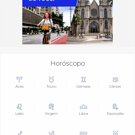
Horóscopo
Áries
Touro
Gêmeos
Câncer
Leão
Virgem
Libra
Escorpião