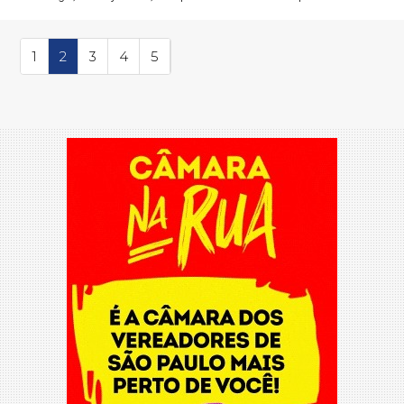
pela Justiça no bairro de Cambur...
1
2
3
4
5