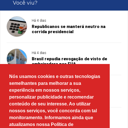
Você viu?
Há 4 dias
Republicanos se manterá neutro na
corrida presidencial
Há 4 dias
Brasil repudia revogação de visto de
embaixadora nos EUA
Nós usamos cookies e outras tecnologias
semelhantes para melhorar a sua
Há 3 dias
experiência em nossos serviços,
PRD e Solidariedade decidem pela
neutralidade na eleição presidencial
personalizar publicidade e recomendar
conteúdo de seu interesse. Ao utilizar
nossos serviços, você concorda com tal
monitoramento. Informamos ainda que
Há 3 dias
Atitude irresponsável, diz Lula após
atualizamos nossa Política de