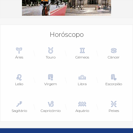
Horóscopo
Áries
Touro
Gêmeos
Câncer
Leão
Virgem
Libra
Escorpião
Sagitário
Capricórnio
Aquário
Peixes