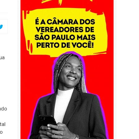
ua
ndo
tal
do