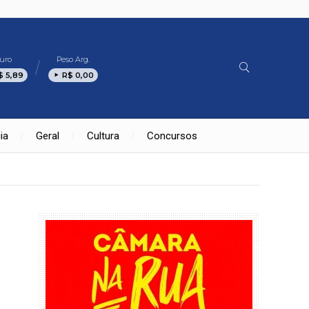
uro
Peso Arg.
$ 5,89
R$ 0,00
ia
Geral
Cultura
Concursos