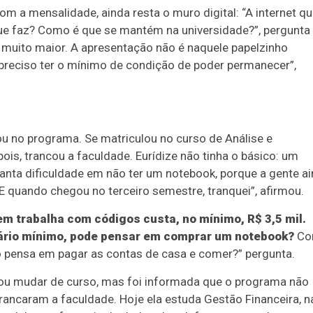
m a mensalidade, ainda resta o muro digital: “A internet q
que faz? Como é que se mantém na universidade?”, pergunta
é muito maior. A apresentação não é naquele papelzinho
é preciso ter o mínimo de condição de poder permanecer”,
ou no programa. Se matriculou no curso de Análise e
s, trancou a faculdade. Eurídize não tinha o básico: um
anta dificuldade em não ter um notebook, porque a gente a
E quando chegou no terceiro semestre, tranquei”, afirmou.
m trabalha com códigos custa, no mínimo, R$ 3,5 mil.
lário mínimo, pode pensar em comprar um notebook?
Co
só pensa em pagar as contas de casa e comer?” pergunta.
ntou mudar de curso, mas foi informada que o programa não
rancaram a faculdade. Hoje ela estuda Gestão Financeira, n