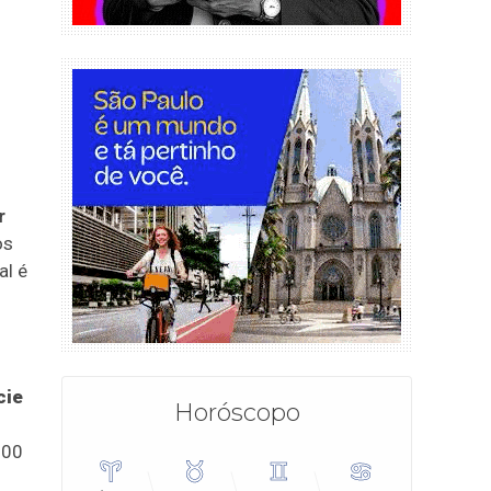
r
os
al é
cie
Horóscopo
500