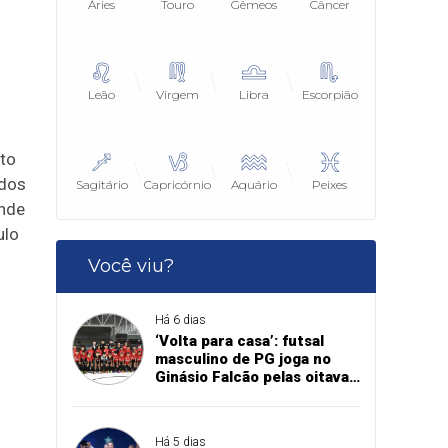
Áries
Touro
Gêmeos
Câncer
Leão
Virgem
Libra
Escorpião
to
ados
Sagitário
Capricórnio
Aquário
Peixes
ande
ulo
Você viu?
Há 6 dias
‘Volta para casa’: futsal
masculino de PG joga no
Ginásio Falcão pelas oitavas
de final da Copa União
Há 5 dias