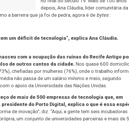
no final do século 19. Mais de 100 anos
depois, Ana Cláudia, líder comunitária da
omo a barreira que já foi de pedra, agora é de
bytes
:
em um déficit de tecnologia”, explica Ana Cláudia.
 nasceu com a ocupação das ruínas do Recife Antigo po
ulso de outros cantos da cidade.
Nos quase 600 domicíli
73%), chefiadas por mulheres (76%), onde o trabalho inform
o média não passa de um salário mínimo e meio, segundo
 com o apoio da Universidade das Nações Unidas.
dereço de mais de 500 empresas de tecnologia que, em
 presidente do Porto Digital, explica o que é essa espé
ma de inovação”, diz. “Aqui, a gente tem seis incubadoras
 própria, um conjunto de universidades parceiras e mais de 