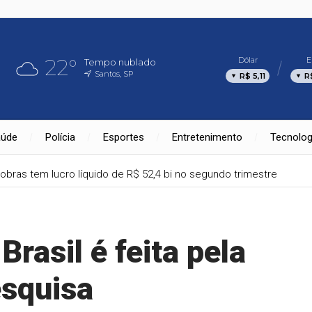
22°
Dólar
E
Tempo nublado
Santos, SP
R$ 5,11
R
aúde
Polícia
Esportes
Entretenimento
Tecnolog
obras tem lucro líquido de R$ 52,4 bi no segundo trimestre
Brasil é feita pela
esquisa