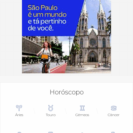
Horóscopo
Áries
Touro
Gêmeos
Câncer