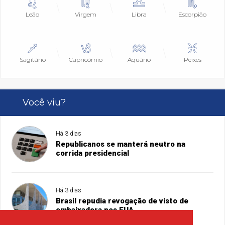
Leão
Virgem
Libra
Escorpião
Sagitário
Capricórnio
Aquário
Peixes
Você viu?
Há 3 dias
Republicanos se manterá neutro na
corrida presidencial
Há 3 dias
Brasil repudia revogação de visto de
embaixadora nos EUA