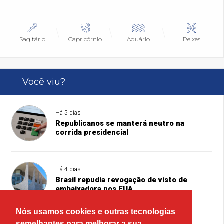
Sagitário
Capricórnio
Aquário
Peixes
Você viu?
Há 5 dias
Republicanos se manterá neutro na
corrida presidencial
Há 4 dias
Brasil repudia revogação de visto de
embaixadora nos EUA
Nós usamos cookies e outras tecnologias
semelhantes para melhorar a sua