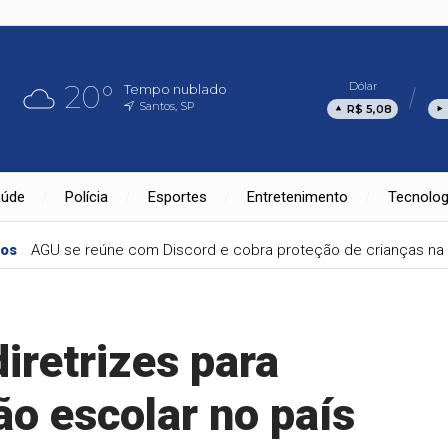
20°
Dólar
Tempo nublado
Santos, SP
R$ 5,08
aúde
Polícia
Esportes
Entretenimento
Tecnolog
nos
AGU se reúne com Discord e cobra proteção de crianças na 
iretrizes para
ão escolar no país