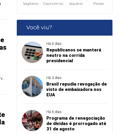
Sagitário
Capricórnio
Aquário
Peixes
a
.
Você viu?
de
Há 4 dias
sas
Republicanos se manterá
s
neutro na corrida
presidencial
Há 3 dias
...
Brasil repudia revogação de
visto de embaixadora nos
EUA
Há 6 dias
te
Programa de renegociação
da
de dívidas é prorrogado até
31 de agosto