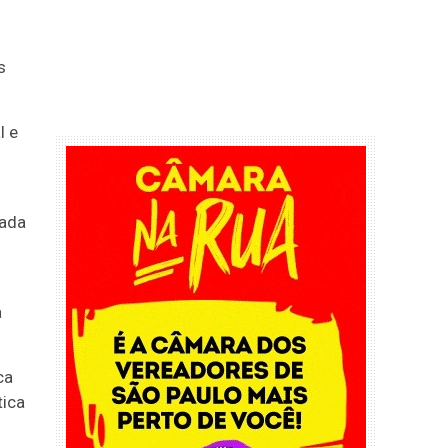
s
l e
tada
a
ca
tica