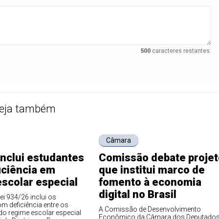
500
caracteres restantes.
eja também
Câmara
inclui estudantes
Comissão debate projet
iciência em
que institui marco de
scolar especial
fomento à economia
digital no Brasil
ei 934/26 inclui os
m deficiência entre os
A Comissão de Desenvolvimento
 do regime escolar especial
Econômico da Câmara dos Deputado