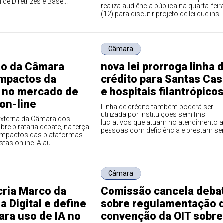
 de Diretrizes e Base...
realiza audiência pública na quarta-feir
(12) para discutir projeto de lei que ins..
Câmara
o da Câmara
nova lei prorroga linha 
impactos da
crédito para Santas Ca
a no mercado de
e hospitais filantrópico
on-line
Linha de crédito também poderá ser
utilizada por instituições sem fins
xterna da Câmara dos
lucrativos que atuam no atendimento a
re pirataria debate, na terça-
pessoas com deficiência e prestam serv
s impactos das plataformas
stas online. A au...
Câmara
cria Marco da
Comissão cancela deba
 Digital e define
sobre regulamentação 
ara uso de IA no
convenção da OIT sobre