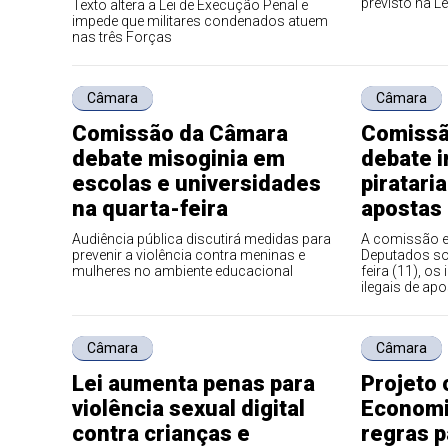
previsto na Lei
Texto altera a Lei de Execução Penal e
impede que militares condenados atuem
nas três Forças
Câmara
Câmara
Comissão da Câmara
Comissã
debate misoginia em
debate 
escolas e universidades
piratari
na quarta-feira
apostas 
Audiência pública discutirá medidas para
A comissão e
prevenir a violência contra meninas e
Deputados sob
mulheres no ambiente educacional
feira (11), o
ilegais de apo
Câmara
Câmara
Lei aumenta penas para
Projeto 
violência sexual digital
Economia
contra crianças e
regras p