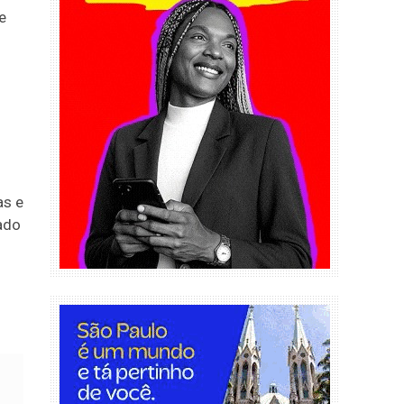
e
as e
vado