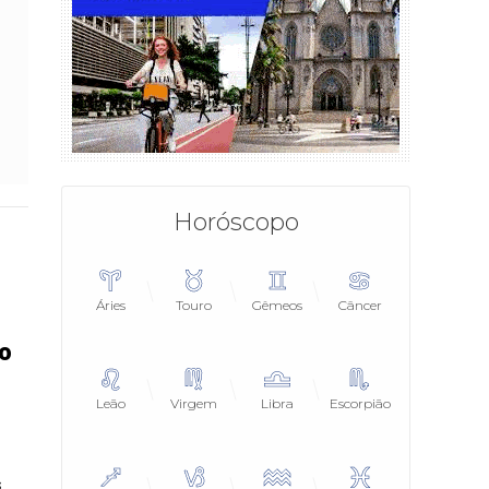
Horóscopo
Áries
Touro
Gêmeos
Câncer
o
Leão
Virgem
Libra
Escorpião
s