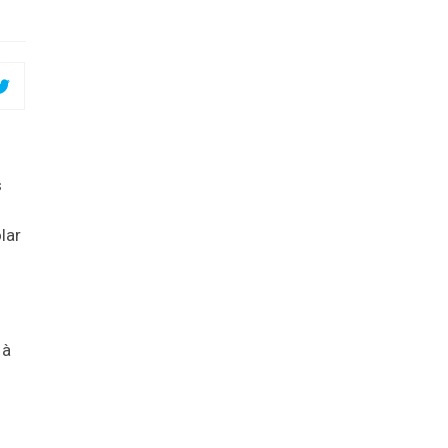
s
lar
 à