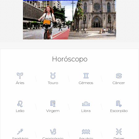
Horóscopo
Áries
Touro
Gêmeos
Câncer
Leão
Virgem
Libra
Escorpião
Sagitário
Capricórnio
Aquário
Peixes