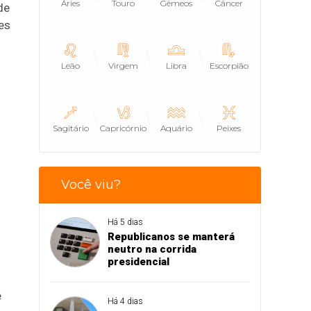
Áries
Touro
Gêmeos
Câncer
de
es
Leão
Virgem
Libra
Escorpião
Sagitário
Capricórnio
Aquário
Peixes
Você viu?
Há 5 dias
Republicanos se manterá
neutro na corrida
presidencial
e
Há 4 dias