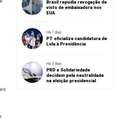
 e
Brasil repudia revogação de
visto de embaixadora nos
EUA
Há 7 dias
PT oficializa candidatura de
Lula à Presidência
Há 3 dias
PRD e Solidariedade
decidem pela neutralidade
na eleição presidencial
eis
e