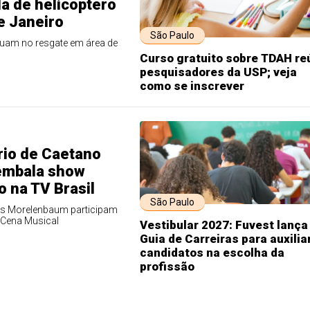
a de helicóptero
e Janeiro
São Paulo
uam no resgate em área de
a
Curso gratuito sobre TDAH re
pesquisadores da USP; veja
como se inscrever
rio de Caetano
embala show
o na TV Brasil
São Paulo
es Morelenbaum participam
Cena Musical
Vestibular 2027: Fuvest lança
Guia de Carreiras para auxilia
candidatos na escolha da
profissão