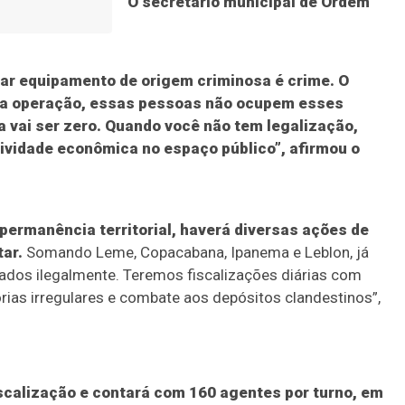
O secretário municipal de Ordem
gar equipamento de origem criminosa é crime. O
essa operação, essas pessoas não ocupem esses
 vai ser zero.
Quando você não tem legalização,
vidade econômica no espaço público”, afirmou o
 permanência territorial, haverá diversas ações de
tar.
Somando Leme, Copacabana, Ipanema e Leblon, já
rados ilegalmente. Teremos fiscalizações diárias com
ias irregulares e combate aos depósitos clandestinos”,
scalização e contará com 160 agentes por turno, em