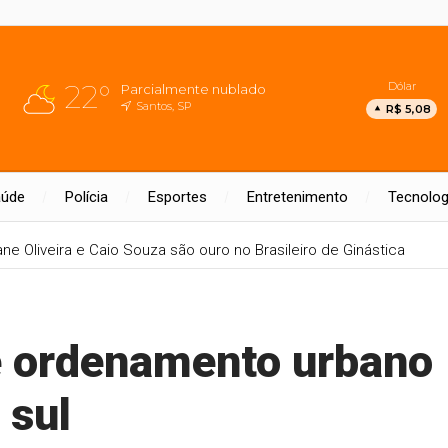
22°
Dólar
Parcialmente nublado
Santos, SP
R$ 5,08
aúde
Polícia
Esportes
Entretenimento
Tecnolog
ane Oliveira e Caio Souza são ouro no Brasileiro de Ginástica
de ordenamento urbano
 sul