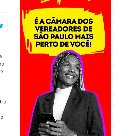
a
rá
de
tro
mo