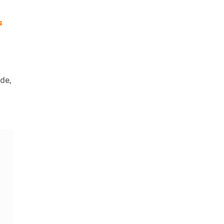
s
de,