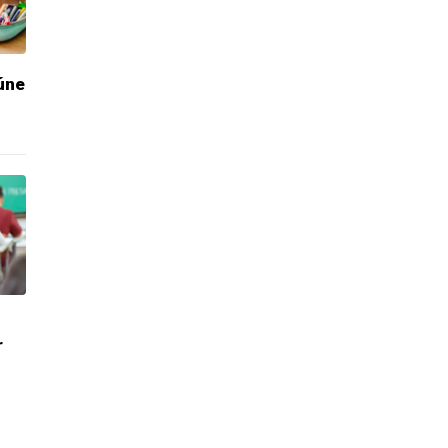
úne
r