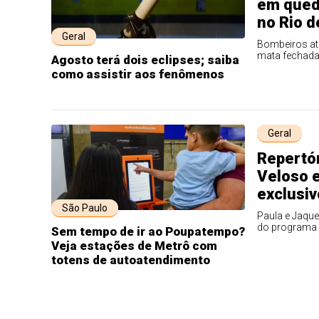
em qued
no Rio d
Geral
Bombeiros at
mata fechad
Agosto terá dois eclipses; saiba
como assistir aos fenômenos
Geral
Repertó
Veloso 
exclusiv
São Paulo
Paula e Jaqu
do programa 
Sem tempo de ir ao Poupatempo?
Veja estações de Metrô com
totens de autoatendimento