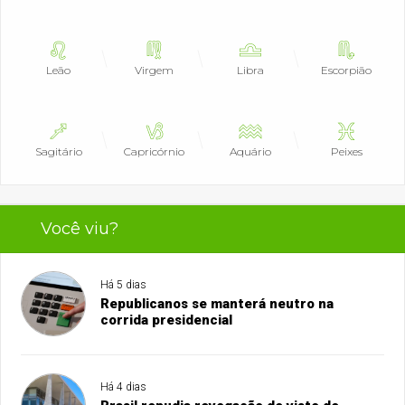
Leão
Virgem
Libra
Escorpião
Sagitário
Capricórnio
Aquário
Peixes
Você viu?
Há 5 dias
Republicanos se manterá neutro na
corrida presidencial
Há 4 dias