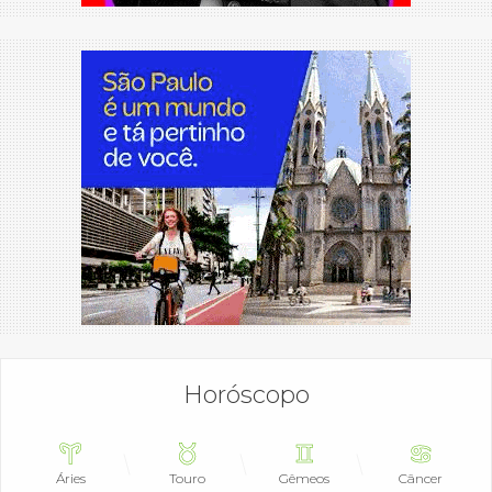
Horóscopo
Áries
Touro
Gêmeos
Câncer