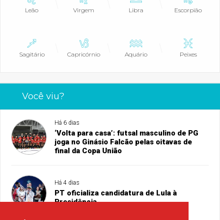
Leão
Virgem
Libra
Escorpião
Sagitário
Capricórnio
Aquário
Peixes
Você viu?
Há 6 dias
‘Volta para casa’: futsal masculino de PG
joga no Ginásio Falcão pelas oitavas de
final da Copa União
Há 4 dias
PT oficializa candidatura de Lula à
Presidência