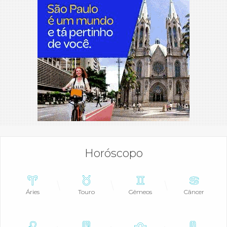
Horóscopo
Áries
Touro
Gêmeos
Câncer