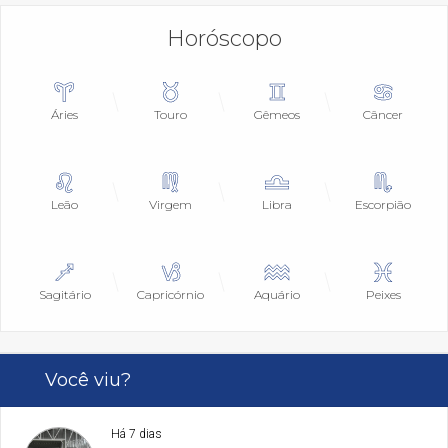
Horóscopo
Áries
Touro
Gêmeos
Câncer
Leão
Virgem
Libra
Escorpião
Sagitário
Capricórnio
Aquário
Peixes
Você viu?
Há 7 dias