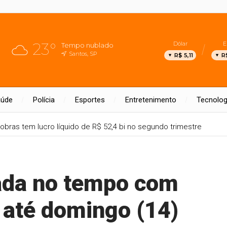
23°
Dólar
E
Tempo nublado
Santos, SP
R$ 5,11
R
aúde
Polícia
Esportes
Entretenimento
Tecnolog
obras tem lucro líquido de R$ 52,4 bi no segundo trimestre
ada no tempo com
a até domingo (14)