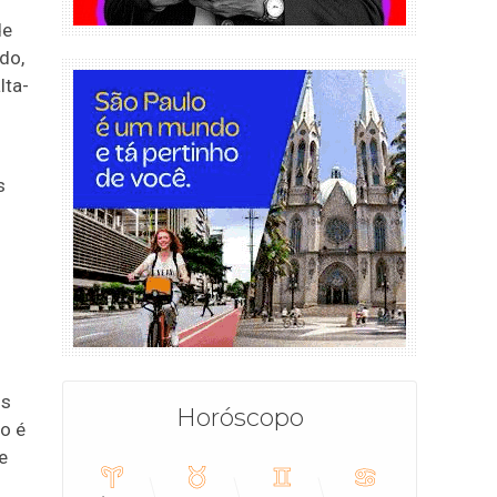
de
do,
lta-
s
os
Horóscopo
o é
e