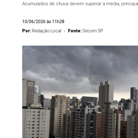
Acumulados de chuva devem superar a média, principal
10/06/2026 às 11h28
Por:
Redaçâo Local
Fonte:
Secom SP