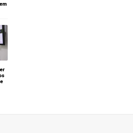
 em
er
os
se