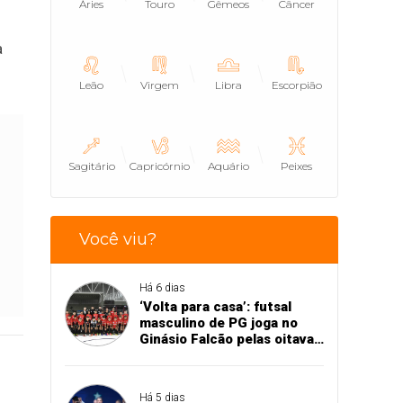
Áries
Touro
Gêmeos
Câncer
a
Leão
Virgem
Libra
Escorpião
Sagitário
Capricórnio
Aquário
Peixes
Você viu?
Há 6 dias
‘Volta para casa’: futsal
masculino de PG joga no
Ginásio Falcão pelas oitavas
de final da Copa União
Há 5 dias