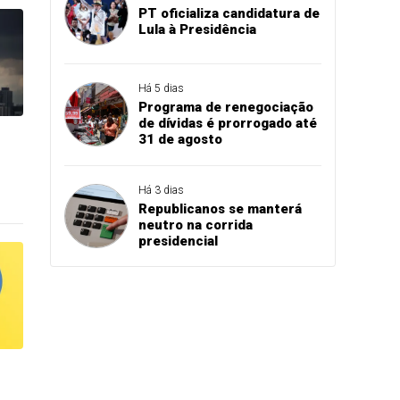
PT oficializa candidatura de
Lula à Presidência
Há 5 dias
Programa de renegociação
de dívidas é prorrogado até
31 de agosto
Há 3 dias
Republicanos se manterá
neutro na corrida
presidencial