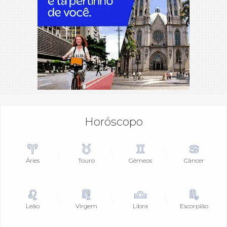
Horóscopo
Áries
Touro
Gêmeos
Câncer
Leão
Virgem
Libra
Escorpião