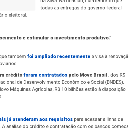
da Silva. Na ocasião, Lula lembrou que
todas as entregas do governo federal
io eleitoral.
cimento e estimular o investimento produtivo.”
 que também
foi ampliado recentemente
e visa à renovaç
viários.
em crédito
foram contratados
pelo Move Brasil
, dos R$
Nacional de Desenvolvimento Econômico e Social (BNDES),
Movo Máquinas Agrícolas, R$ 10 bilhões estão à disposição
s.
ais já atenderam aos requisitos
para acessar a linha de
. A análise do crédito e contratação com os bancos começ