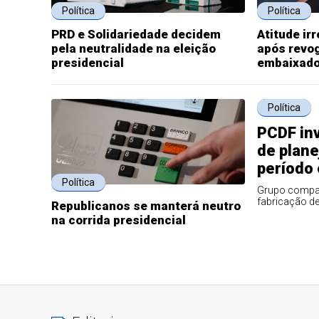
Política
Política
PRD e Solidariedade decidem
Atitude ir
pela neutralidade na eleição
após revog
presidencial
embaixado
Política
PCDF inv
de plane
período 
Política
Grupo compar
fabricação de
Republicanos se manterá neutro
na corrida presidencial