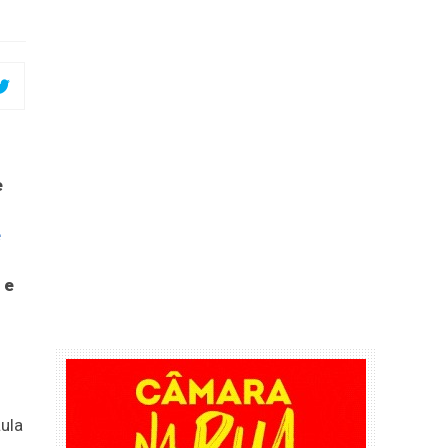
e
e
 e
ula