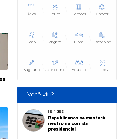
Áries
Touro
Gêmeos
Câncer
Leão
Virgem
Libra
Escorpião
Sagitário
Capricórnio
Aquário
Peixes
iza
Você viu?
Há 4 dias
Republicanos se manterá
neutro na corrida
presidencial