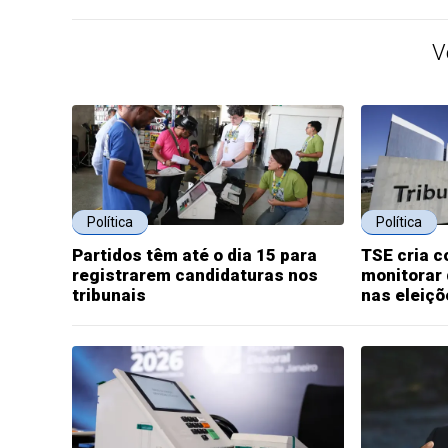
V
Política
Política
Partidos têm até o dia 15 para
TSE cria c
registrarem candidaturas nos
monitorar 
tribunais
nas eleiçõ