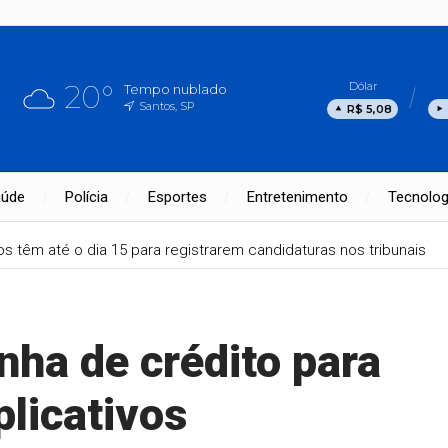
20°
Dólar
Tempo nublado
Santos, SP
R$ 5,08
aúde
Polícia
Esportes
Entretenimento
Tecnolog
os têm até o dia 15 para registrarem candidaturas nos tribunais
nha de crédito para
plicativos