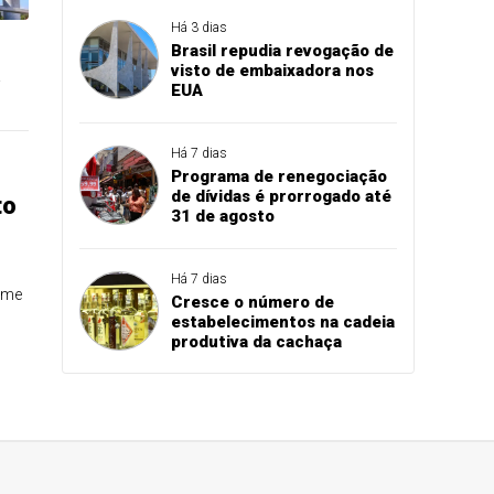
Há 3 dias
Brasil repudia revogação de
visto de embaixadora nos
EUA
Há 7 dias
Programa de renegociação
de dívidas é prorrogado até
to
31 de agosto
Há 7 dias
ome
Cresce o número de
estabelecimentos na cadeia
produtiva da cachaça