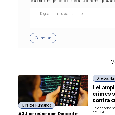
desacordo com o propósito do site ou que contenham palavras 
Comentar
V
Direitos H
Lei ampl
crimes s
contra c
Direitos Humanos
Texto torna m
no ECA
AGU se reúne com Discord e