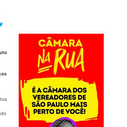
uto
ços
utos
ado