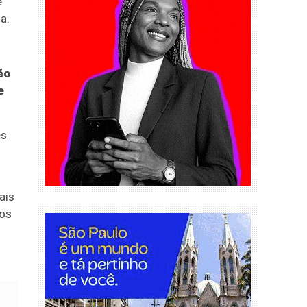
e
a.
ão
e
es
ais
dos