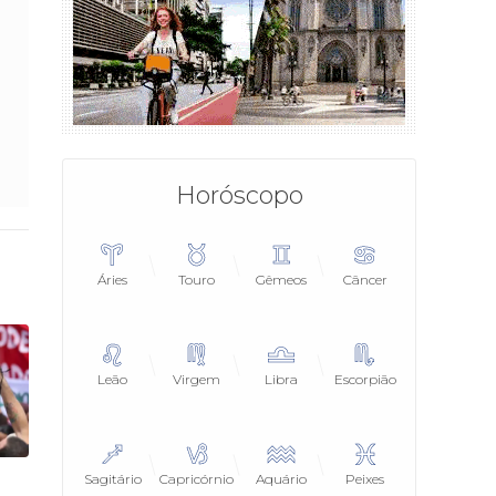
Horóscopo
Áries
Touro
Gêmeos
Câncer
Leão
Virgem
Libra
Escorpião
Sagitário
Capricórnio
Aquário
Peixes