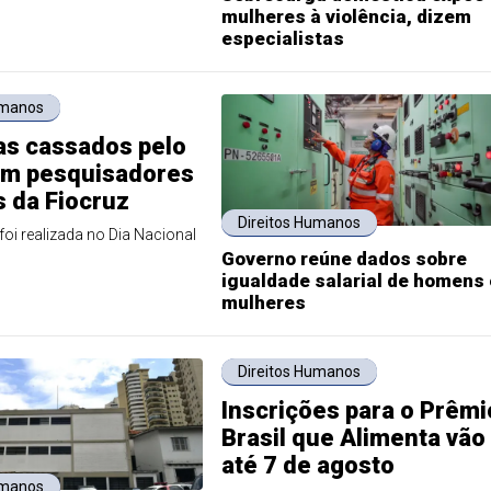
mulheres à violência, dizem
especialistas
umanos
as cassados pelo
ram pesquisadores
 da Fiocruz
Direitos Humanos
i realizada no Dia Nacional
Governo reúne dados sobre
igualdade salarial de homens 
mulheres
Direitos Humanos
Inscrições para o Prêmi
Brasil que Alimenta vão
até 7 de agosto
umanos