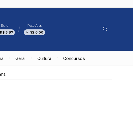
Euro
Peso Arg.
R$ 5,87
R$ 0,00
ia
Geral
Cultura
Concursos
ana