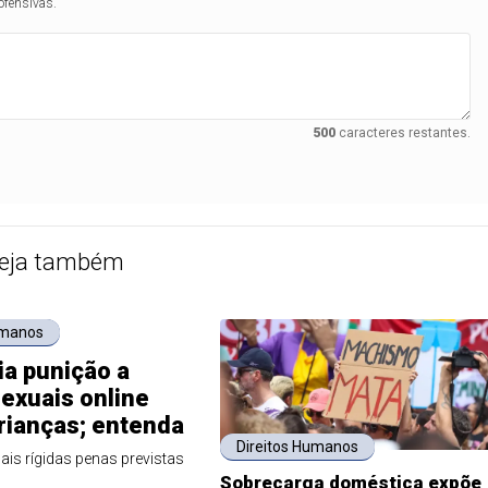
ofensivas.
500
caracteres restantes.
eja também
umanos
ia punição a
exuais online
rianças; entenda
Direitos Humanos
ais rígidas penas previstas
Sobrecarga doméstica expõe