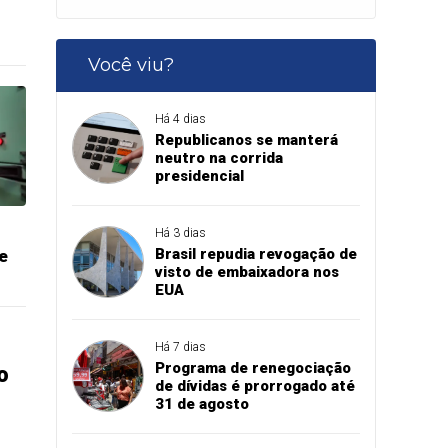
Você viu?
Há 4 dias
Republicanos se manterá
neutro na corrida
presidencial
Há 3 dias
Brasil repudia revogação de
e
visto de embaixadora nos
EUA
Há 7 dias
Programa de renegociação
o
de dívidas é prorrogado até
31 de agosto