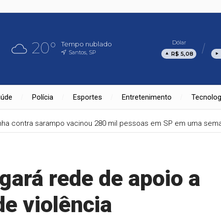
20°
Dólar
Tempo nublado
Santos, SP
R$ 5,08
aúde
Polícia
Esportes
Entretenimento
Tecnolog
ha contra sarampo vacinou 280 mil pessoas em SP em uma sem
lgará rede de apoio a
e violência