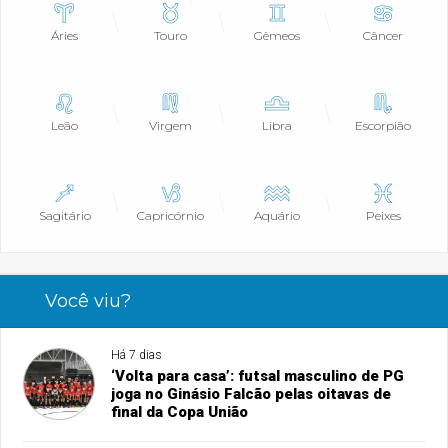
Áries
Touro
Gêmeos
Câncer
Leão
Virgem
Libra
Escorpião
Sagitário
Capricórnio
Aquário
Peixes
Você viu?
Há 7 dias
‘Volta para casa’: futsal masculino de PG
joga no Ginásio Falcão pelas oitavas de
final da Copa União