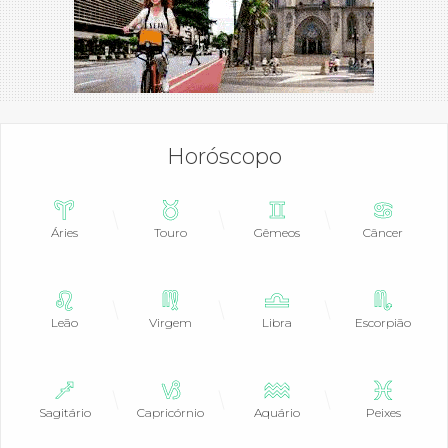
Horóscopo
Áries
Touro
Gêmeos
Câncer
Leão
Virgem
Libra
Escorpião
Sagitário
Capricórnio
Aquário
Peixes