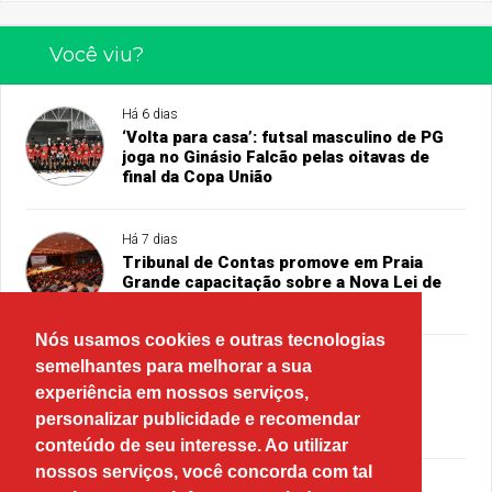
Você viu?
Há 6 dias
‘Volta para casa’: futsal masculino de PG
joga no Ginásio Falcão pelas oitavas de
final da Copa União
Há 7 dias
Tribunal de Contas promove em Praia
Grande capacitação sobre a Nova Lei de
Licitações
Nós usamos cookies e outras tecnologias
semelhantes para melhorar a sua
Há 4 dias
experiência em nossos serviços,
PT oficializa candidatura de Lula à
Presidência
personalizar publicidade e recomendar
conteúdo de seu interesse. Ao utilizar
nossos serviços, você concorda com tal