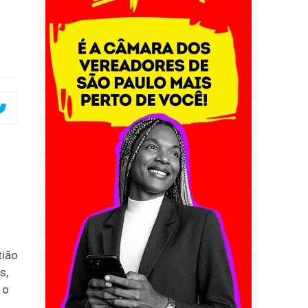
tião
s,
 o