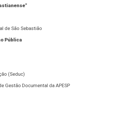
astianense"
al de São Sebastião
o Pública
ação (Seduc)
o de Gestão Documental da APESP