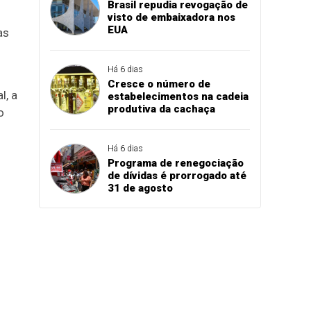
Brasil repudia revogação de
visto de embaixadora nos
EUA
as
Há 6 dias
Cresce o número de
l, a
estabelecimentos na cadeia
produtiva da cachaça
o
Há 6 dias
Programa de renegociação
de dívidas é prorrogado até
31 de agosto