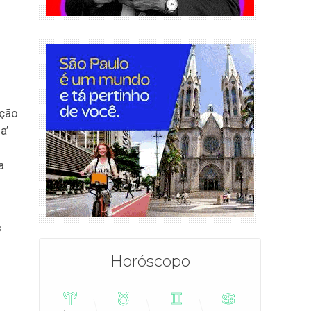
ação
a’
a
s
Horóscopo