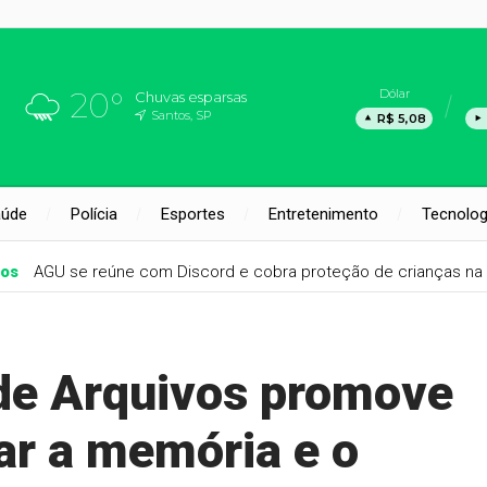
20°
Dólar
Chuvas esparsas
Santos, SP
R$ 5,08
aúde
Polícia
Esportes
Entretenimento
Tecnolog
nos
AGU se reúne com Discord e cobra proteção de crianças na 
de Arquivos promove
ar a memória e o