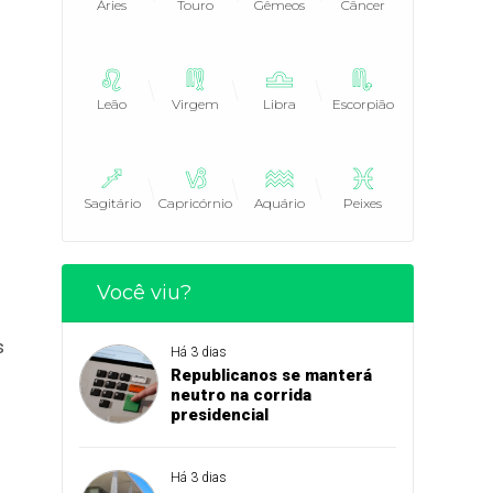
Áries
Touro
Gêmeos
Câncer
Leão
Virgem
Libra
Escorpião
Sagitário
Capricórnio
Aquário
Peixes
Você viu?
s
Há 3 dias
Republicanos se manterá
neutro na corrida
presidencial
Há 3 dias