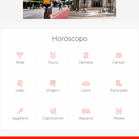
Horóscopo
Áries
Touro
Gêmeos
Câncer
Leão
Virgem
Libra
Escorpião
Sagitário
Capricórnio
Aquário
Peixes