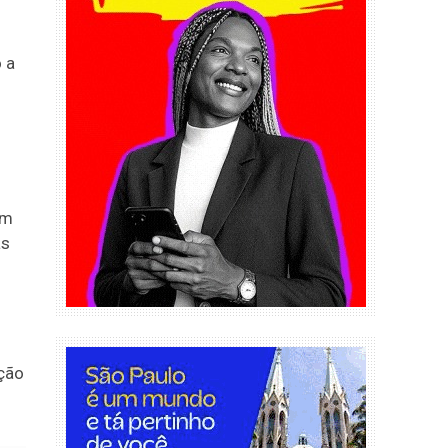
 a
om
as
ação