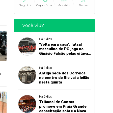
Sagitário
Capricórnio
Aquário
Peixes
Você viu?
Há 5 dias
‘Volta para casa’: futsal
masculino de PG joga no
Ginásio Falcão pelas oitavas
de final da Copa União
Há 7 dias
Antiga sede dos Correios
s
no centro do Rio vai a leilão
nesta quinta
Há 6 dias
Tribunal de Contas
promove em Praia Grande
capacitação sobre a Nova