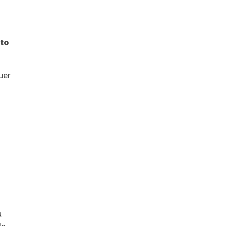
to
uer
a