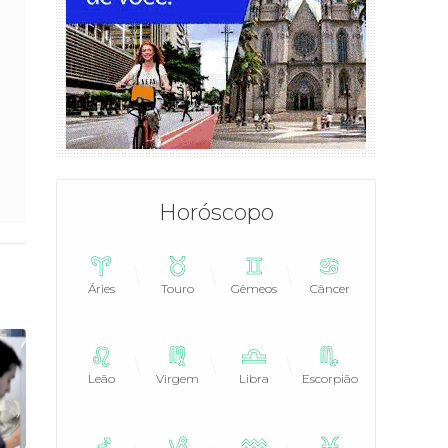
Horóscopo
Áries
Touro
Gêmeos
Câncer
Leão
Virgem
Libra
Escorpião