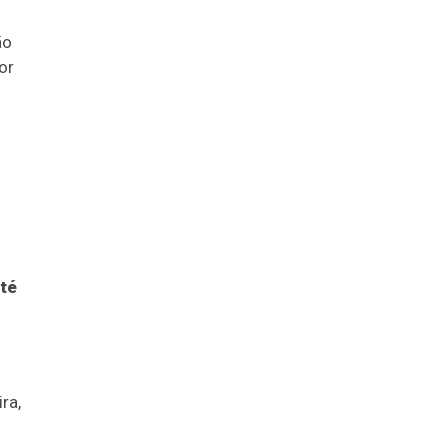
ão
or
té
ra,