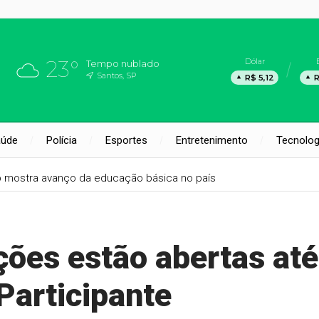
23°
Dólar
Tempo nublado
Santos, SP
R$ 5,12
R
aúde
Polícia
Esportes
Entretenimento
Tecnolog
b mostra avanço da educação básica no país
ções estão abertas até
Participante