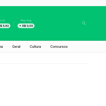
Euro
Peso Arg.
$ 5,92
R$ 0,00
ia
Geral
Cultura
Concursos