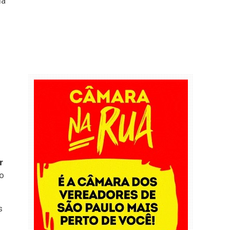
da
r
so
s