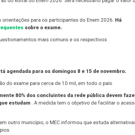
ras do edital do Enem 2026. Será necessário pagar o valor 
s orientações para os participantes do Enem 2026.
Há
requentes
sobre o exame.
questionamentos mais comuns e os respectivos
stá agendada para os domingos 8 e 15 de novembro.
ão do exame para cerca de 10 mil, em todo o país.
ente 80% dos concluintes da rede pública devem faze
 que estudam
. A medida tem o objetivo de facilitar o aces
em outro município, o MEC informou que estuda alternativa
pios.