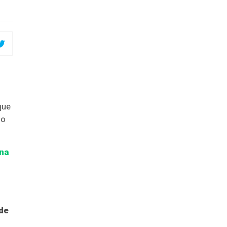
ue
no
na
de