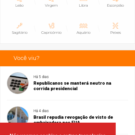
Leão
Virgem
Libra
Escorpião
Sagitário
Capricórnio
Aquário
Peixes
Você viu?
Há 5 dias
Republicanos se manterá neutro na
corrida presidencial
Há 4 dias
Brasil repudia revogação de visto de
embaixadora nos EUA