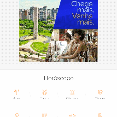
Horóscopo
Áries
Touro
Gêmeos
Câncer