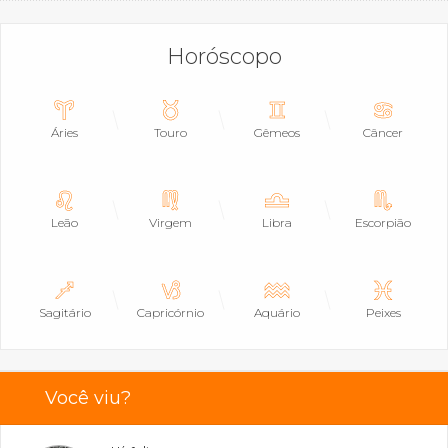
Horóscopo
Áries
Touro
Gêmeos
Câncer
Leão
Virgem
Libra
Escorpião
Sagitário
Capricórnio
Aquário
Peixes
Você viu?