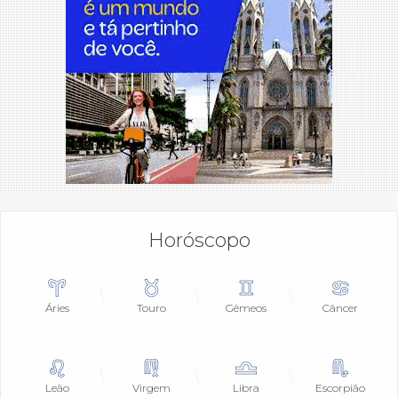
Horóscopo
Áries
Touro
Gêmeos
Câncer
Leão
Virgem
Libra
Escorpião