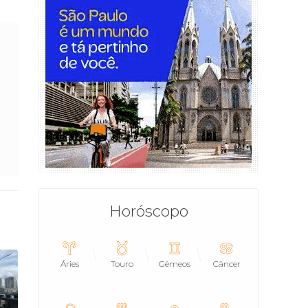
Horóscopo
Áries
Touro
Gêmeos
Câncer