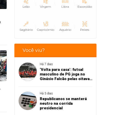
Leão
Virgem
Libra
Escorpião
s
Sagitário
Capricórnio
Aquário
Peixes
Você viu?
Há 7 dias
‘Volta para casa’: futsal
masculino de PG joga no
Ginásio Falcão pelas oitavas
de final da Copa União
o
Há 3 dias
Republicanos se manterá
neutro na corrida
presidencial