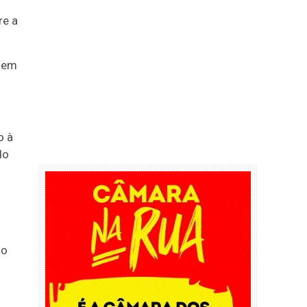
re a
o em
.
o à
do
ão