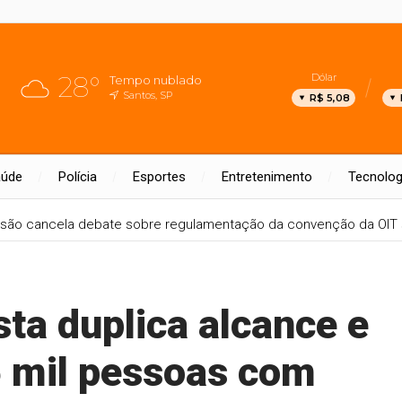
28°
Dólar
Tempo nublado
Santos, SP
R$ 5,08
aúde
Polícia
Esportes
Entretenimento
Tecnolog
são cancela debate sobre regulamentação da convenção da OIT 
sta duplica alcance e
5 mil pessoas com