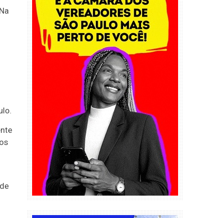
 Na
lo.
ente
gos
 de