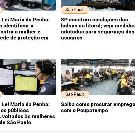
São Paulo
 Lei Maria da Penha:
SP monitora condições das
 identificar a
balsas no litoral; veja medida
contra a mulher e
adotadas para segurança dos
rede de proteção em
usuários
São Paulo
 Lei Maria da Penha:
Saiba como procurar empreg
ços públicos
com o Poupatempo
s voltados às mulheres
de São Paulo