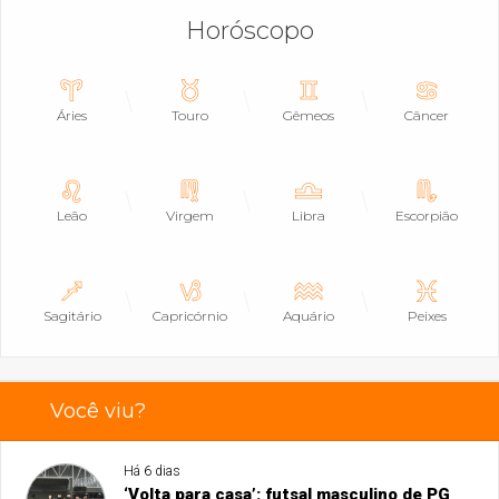
Horóscopo
Áries
Touro
Gêmeos
Câncer
Leão
Virgem
Libra
Escorpião
Sagitário
Capricórnio
Aquário
Peixes
Você viu?
Há 6 dias
‘Volta para casa’: futsal masculino de PG