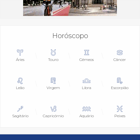
Horóscopo
Áries
Touro
Gêmeos
Câncer
Leão
Virgem
Libra
Escorpião
Sagitário
Capricórnio
Aquário
Peixes