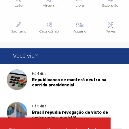
Leão
Virgem
Libra
Escorpião
Sagitário
Capricórnio
Aquário
Peixes
Você viu?
Há 4 dias
Republicanos se manterá neutro na
corrida presidencial
Há 3 dias
Brasil repudia revogação de visto de
embaixadora nos EUA