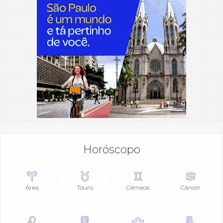
Horóscopo
Áries
Touro
Gêmeos
Câncer