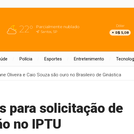
22°
Dólar
Parcialmente nublado
Santos, SP
R$ 5,08
aúde
Polícia
Esportes
Entretenimento
Tecnolog
ane Oliveira e Caio Souza são ouro no Brasileiro de Ginástica
 para solicitação de
ão no IPTU