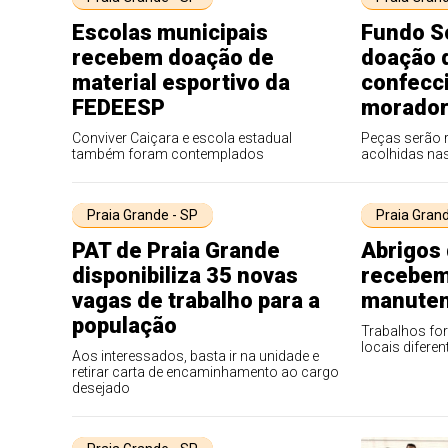
Escolas municipais
Fundo S
recebem doação de
doação 
material esportivo da
confecc
FEDEESP
morador
Conviver Caiçara e escola estadual
Peças serão 
também foram contemplados
acolhidas na
Praia Grande - SP
Praia Grand
PAT de Praia Grande
Abrigos 
disponibiliza 35 novas
recebem
vagas de trabalho para a
manute
população
Trabalhos fo
locais diferen
Aos interessados, basta ir na unidade e
retirar carta de encaminhamento ao cargo
desejado