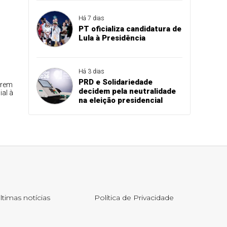
Há 7 dias
PT oficializa candidatura de
Lula à Presidência
Há 3 dias
PRD e Solidariedade
rrem
decidem pela neutralidade
al à
na eleição presidencial
ltimas notícias
Política de Privacidade