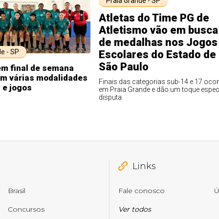
Praia Grande - SP
Atletas do Time PG de
Atletismo vão em busca
de medalhas nos Jogos
e - SP
Escolares do Estado de
São Paulo
em final de semana
om várias modalidades
Finais das categorias sub-14 e 17 oco
 e jogos
em Praia Grande e dão um toque especi
disputa
Links
Brasil
Fale conosco
Ú
Concursos
Ver todos