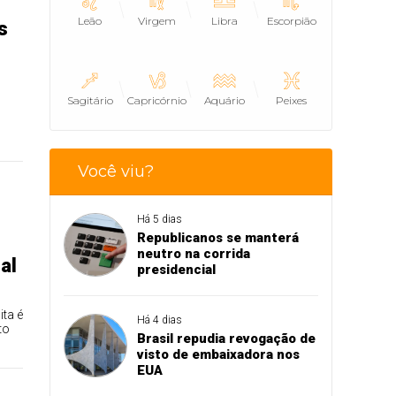
Leão
Virgem
Libra
Escorpião
s
Sagitário
Capricórnio
Aquário
Peixes
Você viu?
Há 5 dias
Republicanos se manterá
neutro na corrida
al
presidencial
ita é
Há 4 dias
to
Brasil repudia revogação de
visto de embaixadora nos
EUA