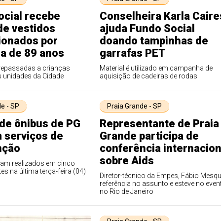
ocial recebe
Conselheira Karla Caire
de vestidos
ajuda Fundo Social
ionados por
doando tampinhas de
a de 89 anos
garrafas PET
repassadas a crianças
Material é utilizado em campanha de
s unidades da Cidade
aquisição de cadeiras de rodas
e - SP
Praia Grande - SP
de ônibus de PG
Representante de Praia
 serviços de
Grande participa de
nção
conferência internacion
sobre Aids
ram realizados em cinco
tes na última terça-feira (04)
Diretor-técnico da Empes, Fábio Mesqu
referência no assunto e esteve no even
no Rio de Janeiro