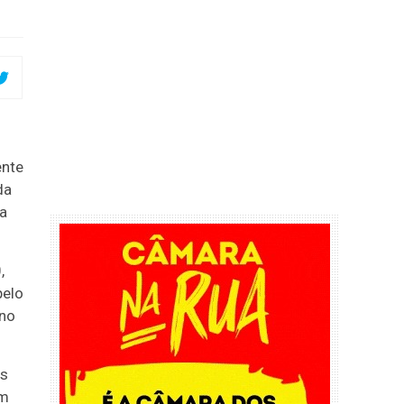
ente
da
ma
,
pelo
 no
os
am