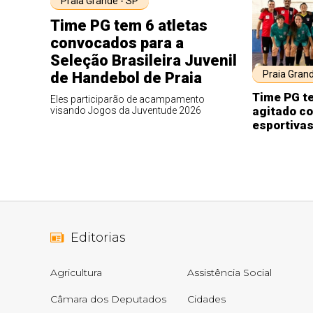
Praia Grande - SP
Time PG tem 6 atletas
convocados para a
Seleção Brasileira Juvenil
Praia Grand
de Handebol de Praia
Time PG t
Eles participarão de acampamento
agitado c
visando Jogos da Juventude 2026
esportivas
Editorias
Agricultura
Assistência Social
Câmara dos Deputados
Cidades