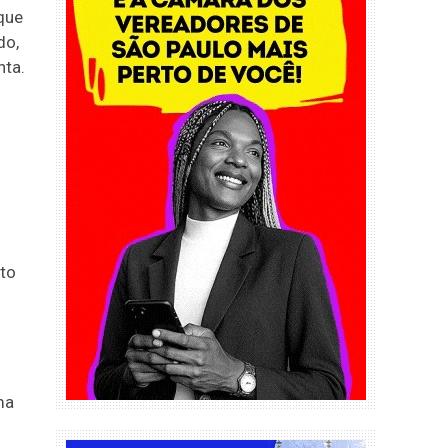
 que
do,
nta.
to
ma