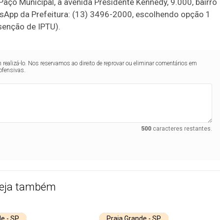
 Paço Municipal, à avenida Presidente Kennedy, 9.000, bairro
sApp da Prefeitura: (13) 3496-2000, escolhendo opção 1
Isenção de IPTU).
realizá-lo. Nos reservamos ao direito de reprovar ou eliminar comentários em
ofensivas.
500
caracteres restantes.
eja também
e - SP
Praia Grande - SP