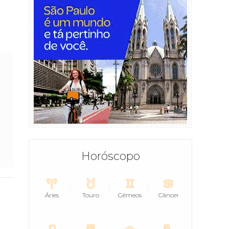
Horóscopo
Áries
Touro
Gêmeos
Câncer