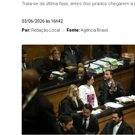
Trata-se da última fase, antes dos jurados chegarem a
03/06/2026 às 16h42
Por:
Redaçâo Local
Fonte:
Agência Brasil