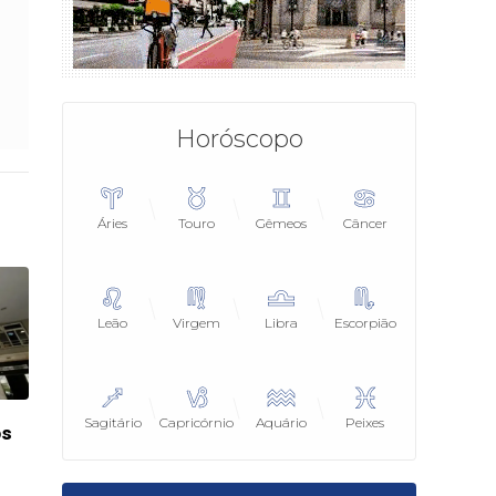
Horóscopo
Áries
Touro
Gêmeos
Câncer
Leão
Virgem
Libra
Escorpião
Sagitário
Capricórnio
Aquário
Peixes
os