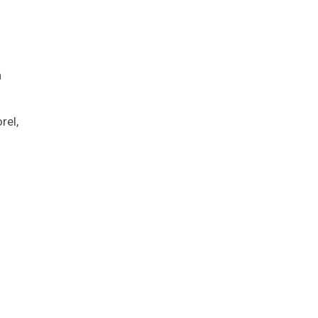
á
rel,