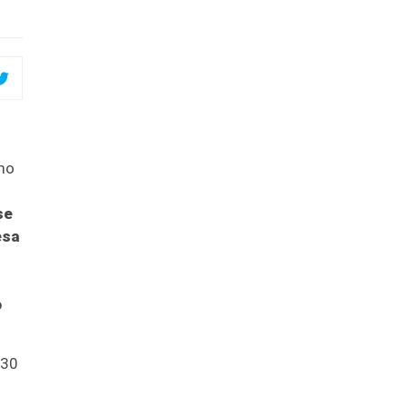
imo
se
esa
o
h30