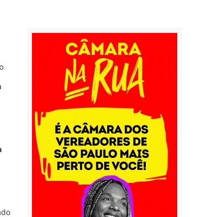
o.
a
a
ado