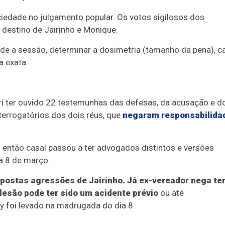
iedade no julgamento popular. Os votos sigilosos dos
o destino de Jairinho e Monique.
ide a sessão, determinar a dosimetria (tamanho da pena), c
a exata.
úri ter ouvido 22 testemunhas das defesas, da acusação e d
interrogatórios dos dois réus, que
negaram responsabilida
o então casal passou a ter advogados distintos e versões
ra 8 de março.
postas agressões de Jairinho. Já ex-vereador nega te
lesão pode ter sido um acidente prévio
ou até
 foi levado na madrugada do dia 8.