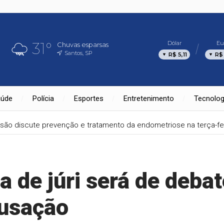
31°
Dólar
Eu
Chuvas esparsas
Santos, SP
R$ 5,11
R$
aúde
Polícia
Esportes
Entretenimento
Tecnolog
são discute prevenção e tratamento da endometriose na terça-fe
a de júri será de debat
cusação