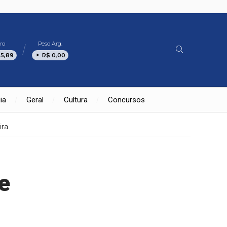
ro
Peso Arg.
 5,89
R$ 0,00
ia
Geral
Cultura
Concursos
ira
e