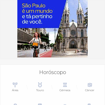
Horóscopo
Áries
Touro
Gêmeos
Câncer