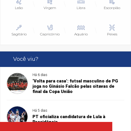
Leão
Virgem
Libra
Escorpião
Sagitário
Capricórnio
Aquário
Peixes
Você viu?
Há 6 dias
‘Volta para casa’: futsal masculino de PG
joga no Ginásio Falcão pelas oitavas de
final da Copa União
Há 5 dias
PT oficializa candidatura de Lula à
Presidência