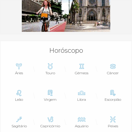
Horóscopo
Áries
Touro
Gêmeos
Câncer
Leão
Virgem
Libra
Escorpião
Sagitário
Capricórnio
Aquário
Peixes