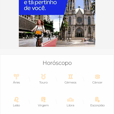
Horóscopo
Áries
Touro
Gêmeos
Câncer
Leão
Virgem
Libra
Escorpião