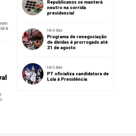
Republicanos se manterá
neutro na corrida
presidencial
rrem
al à
Há 6 dias
Programa de renegociação
de dívidas é prorrogado até
31 de agosto
Há 5 dias
PT oficializa candidatura de
val
Lula à Presidência
e
io