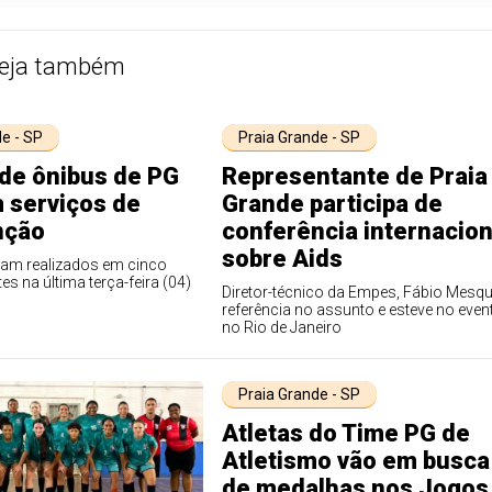
eja também
e - SP
Praia Grande - SP
de ônibus de PG
Representante de Praia
 serviços de
Grande participa de
nção
conferência internacion
sobre Aids
ram realizados em cinco
tes na última terça-feira (04)
Diretor-técnico da Empes, Fábio Mesqu
referência no assunto e esteve no even
no Rio de Janeiro
Praia Grande - SP
Atletas do Time PG de
Atletismo vão em busca
de medalhas nos Jogos