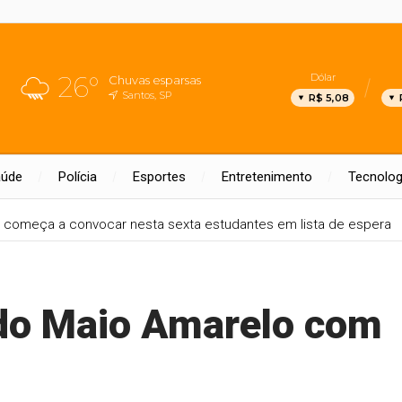
26°
Dólar
Chuvas esparsas
Santos, SP
R$ 5,08
aúde
Polícia
Esportes
Entretenimento
Tecnolog
s começa a convocar nesta sexta estudantes em lista de espera
 do Maio Amarelo com