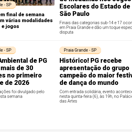
e - SP
Escolares do Estado de
São Paulo
em final de semana
om várias modalidades
Finais das categorias sub-14 e 17 oco
 e jogos
em Praia Grande e dão um toque especi
disputa
e - SP
Praia Grande - SP
Ambiental de PG
Histórico! PG recebe
 mais de 30
apresentação do grupo
es no primeiro
campeão do maior festi
e de 2026
de dança do mundo
ções foi divulgado pelo
Com entrada solidária, evento acontec
esta semana
nesta quinta-feira (6), às 19h, no Palác
das Artes