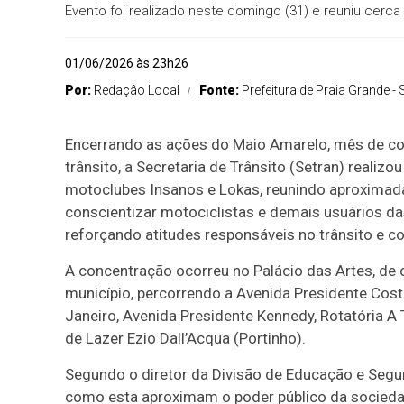
Evento foi realizado neste domingo (31) e reuniu cerca
01/06/2026 às 23h26
Por:
Redaçâo Local
Fonte:
Prefeitura de Praia Grande - 
Encerrando as ações do Maio Amarelo, mês de con
trânsito, a Secretaria de Trânsito (Setran) real
motoclubes Insanos e Lokas, reunindo aproximada
conscientizar motociclistas e demais usuários das
reforçando atitudes responsáveis no trânsito e co
A concentração ocorreu no Palácio das Artes, de o
município, percorrendo a Avenida Presidente Costa
Janeiro, Avenida Presidente Kennedy, Rotatória A 
de Lazer Ezio Dall’Acqua (Portinho).
Segundo o diretor da Divisão de Educação e Segu
como esta aproximam o poder público da socieda