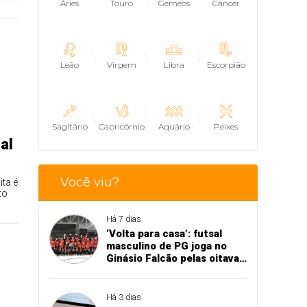
Áries
Touro
Gêmeos
Câncer
Leão
Virgem
Libra
Escorpião
Sagitário
Capricórnio
Aquário
Peixes
al
Você viu?
ita é
to
Há 7 dias
‘Volta para casa’: futsal
masculino de PG joga no
Ginásio Falcão pelas oitavas
de final da Copa União
Há 3 dias