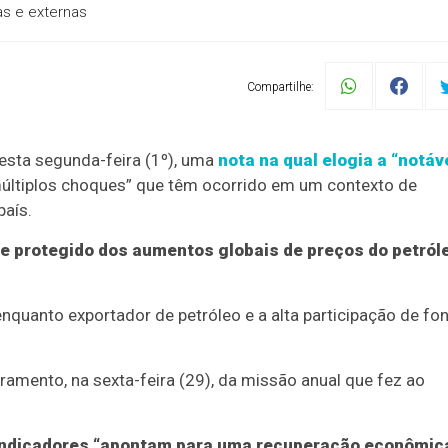
as e externas
Compartilhe:
nesta segunda-feira (1º), uma
nota na qual elogia a “notáv
múltiplos choques” que têm ocorrido em um contexto de
país.
te protegido dos aumentos globais de preços do petról
nquanto exportador de petróleo e a alta participação de fo
amento, na sexta-feira (29), da missão anual que fez ao
 indicadores “apontam para uma recuperação econômic