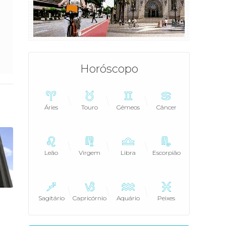
Horóscopo
Áries
Touro
Gêmeos
Câncer
Leão
Virgem
Libra
Escorpião
Sagitário
Capricórnio
Aquário
Peixes