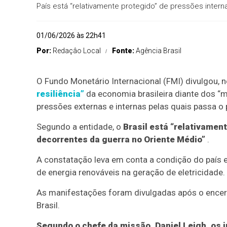
País está “relativamente protegido” de pressões intern
01/06/2026 às 22h41
Por:
Redaçâo Local
Fonte:
Agência Brasil
O Fundo Monetário Internacional (FMI) divulgou, 
resiliência”
da economia brasileira diante dos “
pressões externas e internas pelas quais passa o 
Segundo a entidade, o
Brasil está “relativamen
decorrentes da guerra no Oriente Médio”
.
A constatação leva em conta a condição do país e
de energia renováveis na geração de eletricidade.
As manifestações foram divulgadas após o encerr
Brasil.
Segundo o chefe da missão, Daniel Leigh, os