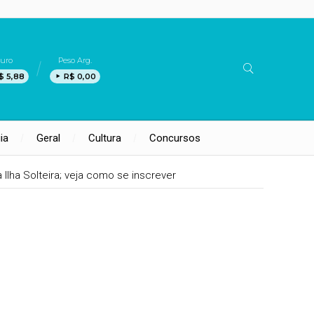
uro
Peso Arg.
$ 5,88
R$ 0,00
ia
Geral
Cultura
Concursos
lha Solteira; veja como se inscrever