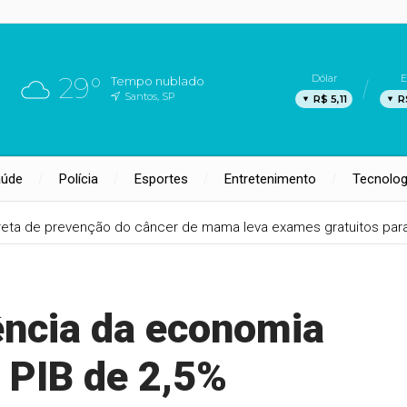
29°
Dólar
E
Tempo nublado
Santos, SP
R$ 5,11
R
aúde
Polícia
Esportes
Entretenimento
Tecnolog
reta de prevenção do câncer de mama leva exames gratuitos para I
iência da economia
a PIB de 2,5%