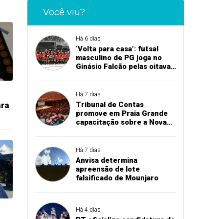
Você viu?
Há 6 dias
‘Volta para casa’: futsal
masculino de PG joga no
Ginásio Falcão pelas oitavas
de final da Copa União
Há 7 dias
ara
Tribunal de Contas
promove em Praia Grande
capacitação sobre a Nova
Lei de Licitações
Há 7 dias
Anvisa determina
apreensão de lote
falsificado de Mounjaro
Há 4 dias