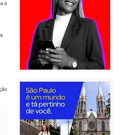
ta é
ça
ção