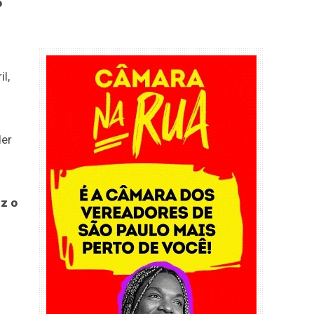
o
l,
der
iz o