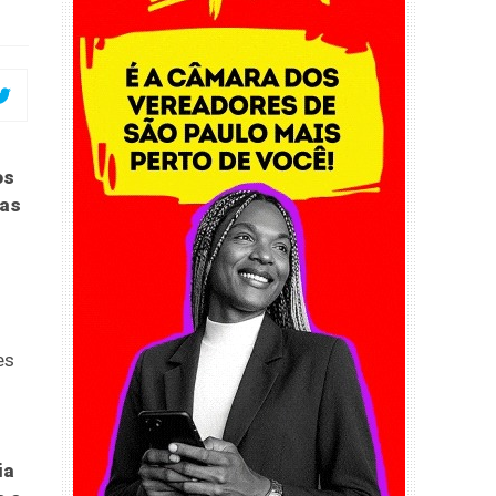
os
 as
es
ia