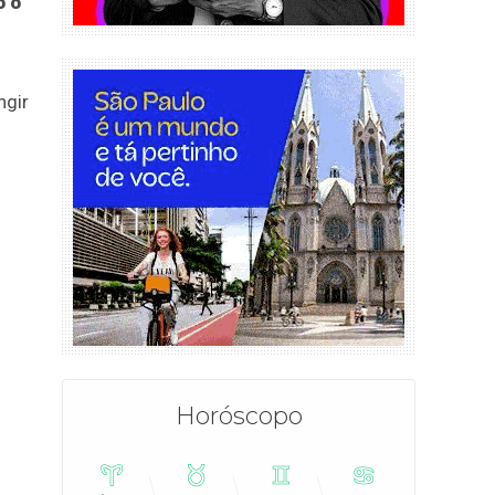
o o
ngir
Horóscopo