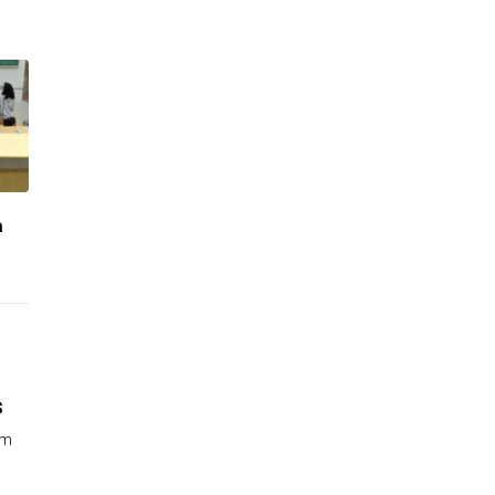
a
s
êm