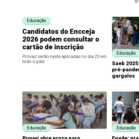
V
Educação
Candidatos do Encceja
2026 podem consultar o
cartão de inscrição
Educação
Provas serão neste aplicadas no dia 23 em
todo o país
Saeb 2025:
pré-pande
gargalos
Educação
Educação
Prouni abre prazo para
Enade: pra