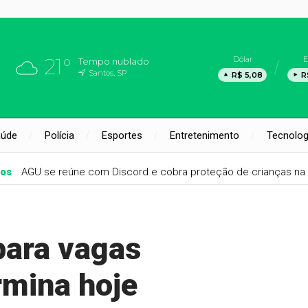
21°
Dólar
E
Tempo nublado
Santos, SP
R$ 5,08
R
aúde
Polícia
Esportes
Entretenimento
Tecnolog
nos
AGU se reúne com Discord e cobra proteção de crianças na 
para vagas
rmina hoje