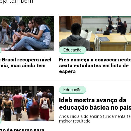
eja também
Educação
 Brasil recupera nível
Fies começa a convocar nest
mia, mas ainda tem
sexta estudantes em lista de
espera
Educação
Ideb mostra avanço da
educação básica no paí
Anos iniciais do ensino fundamental t
melhor resultado
zo de recurso para