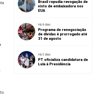
Brasil repudia revogação de
ela
visto de embaixadora nos
EUA
Há 6 dias
Programa de renegociação
de dívidas é prorrogado até
31 de agosto
a
Há 5 dias
PT oficializa candidatura de
Lula à Presidência
o
ato