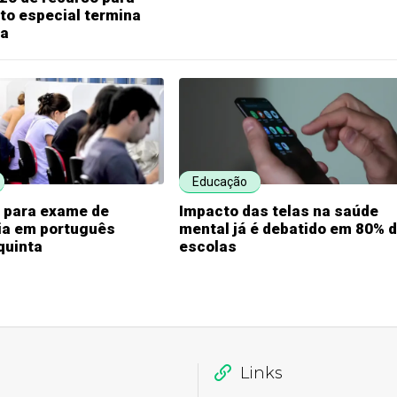
to especial termina
ta
Educação
s para exame de
Impacto das telas na saúde
ia em português
mental já é debatido em 80% 
quinta
escolas
Links