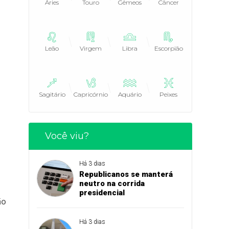
Áries
Touro
Gêmeos
Câncer
Leão
Virgem
Libra
Escorpião
Sagitário
Capricórnio
Aquário
Peixes
Você viu?
Há 3 dias
Republicanos se manterá
neutro na corrida
presidencial
ão
Há 3 dias