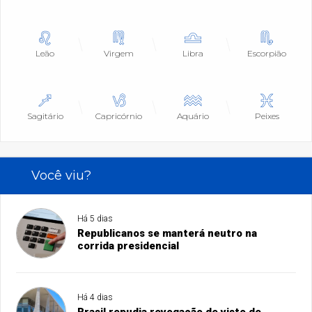
Leão
Virgem
Libra
Escorpião
Sagitário
Capricórnio
Aquário
Peixes
Você viu?
Há 5 dias
Republicanos se manterá neutro na
corrida presidencial
Há 4 dias