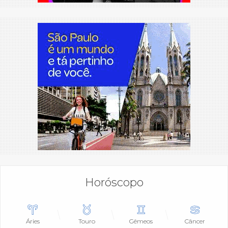
Horóscopo
Áries
Touro
Gêmeos
Câncer