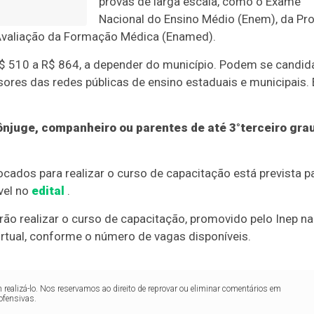
provas de larga escala, como o Exame
Nacional do Ensino Médio (Enem), da Pr
Avaliação da Formação Médica (Enamed).
R$ 510 a R$ 864, a depender do município. Podem se candid
sores das redes públicas de ensino estaduais e municipais. 
ônjuge, companheiro ou parentes de até 3°terceiro gra
vocados para realizar o curso de capacitação está prevista p
vel no
edital
.
ão realizar o curso de capacitação, promovido pelo Inep na
irtual, conforme o número de vagas disponíveis.
realizá-lo. Nos reservamos ao direito de reprovar ou eliminar comentários em
ofensivas.