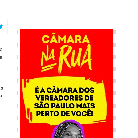
 a
m
As
o