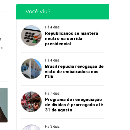
Você viu?
Há 4 dias
Republicanos se manterá
s
neutro na corrida
presidencial
êm
Há 4 dias
Brasil repudia revogação de
visto de embaixadora nos
EUA
Há 7 dias
Programa de renegociação
de dívidas é prorrogado até
31 de agosto
Há 3 dias