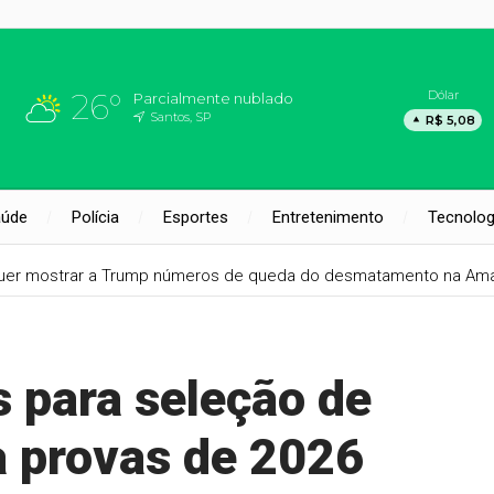
26°
Dólar
Parcialmente nublado
Santos, SP
R$ 5,08
aúde
Polícia
Esportes
Entretenimento
Tecnolog
quer mostrar a Trump números de queda do desmatamento na Am
s para seleção de
a provas de 2026