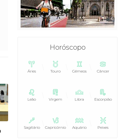
Horóscopo
Áries
Touro
Gêmeos
Câncer
Leão
Virgem
Libra
Escorpião
Sagitário
Capricórnio
Aquário
Peixes
a