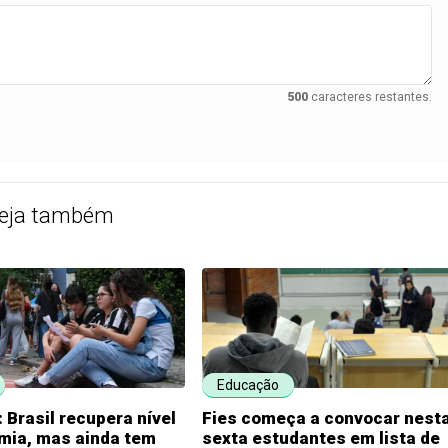
500
caracteres restantes.
eja também
Educação
 Brasil recupera nível
Fies começa a convocar nest
mia, mas ainda tem
sexta estudantes em lista de