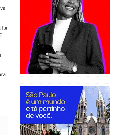
ova
atar
É
u
ara