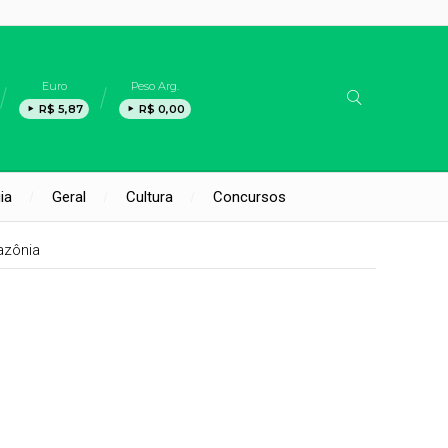
Euro
Peso Arg.
R$ 5,87
R$ 0,00
ia
Geral
Cultura
Concursos
azônia