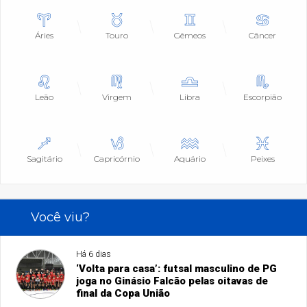
Áries
Touro
Gêmeos
Câncer
Leão
Virgem
Libra
Escorpião
Sagitário
Capricórnio
Aquário
Peixes
Você viu?
Há 6 dias
‘Volta para casa’: futsal masculino de PG
joga no Ginásio Falcão pelas oitavas de
final da Copa União