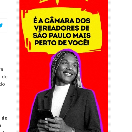
a
ra
s do
ado
e de
a