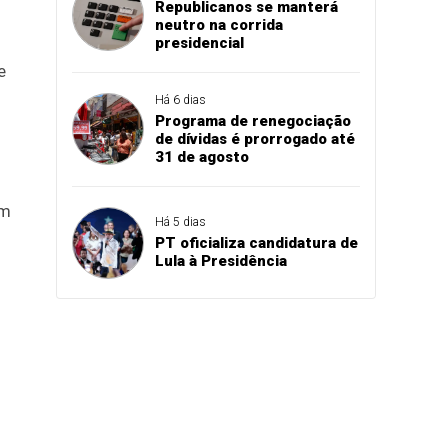
Republicanos se manterá
neutro na corrida
presidencial
u
e
Há 6 dias
Programa de renegociação
de dívidas é prorrogado até
31 de agosto
em
Há 5 dias
PT oficializa candidatura de
Lula à Presidência