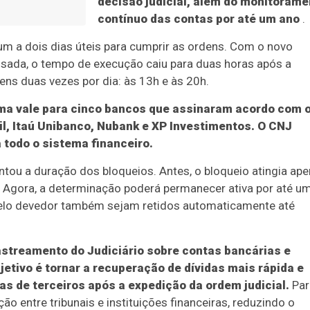
decisão judicial, além do monitorame
contínuo das contas por até um ano
.
 um a dois dias úteis para cumprir as ordens. Com o novo
sada, o tempo de execução caiu para duas horas após a
dens duas vezes por dia: às 13h e às 20h.
ema vale para cinco bancos que assinaram acordo com 
l, Itaú Unibanco, Nubank e XP Investimentos. O CNJ
todo o sistema financeiro.
ou a duração dos bloqueios. Antes, o bloqueio atingia ap
. Agora, a determinação poderá permanecer ativa por até u
pelo devedor também sejam retidos automaticamente até
astreamento do Judiciário sobre contas bancárias e
jetivo é tornar a recuperação de dívidas mais rápida e
as de terceiros após a expedição da ordem judicial.
Par
o entre tribunais e instituições financeiras, reduzindo o