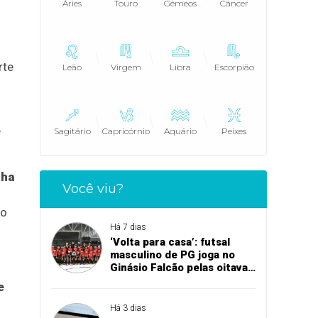
Áries
Touro
Gêmeos
Câncer
rte
Leão
Virgem
Libra
Escorpião
e
Sagitário
Capricórnio
Aquário
Peixes
nha
Você viu?
mo
Há 7 dias
‘Volta para casa’: futsal
masculino de PG joga no
Ginásio Falcão pelas oitavas
de final da Copa União
e
Há 3 dias