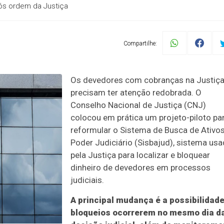
ós ordem da Justiça
Compartilhe:
Os devedores com cobranças na Justiç
precisam ter atenção redobrada. O
Conselho Nacional de Justiça (CNJ)
colocou em prática um projeto-piloto pa
reformular o Sistema de Busca de Ativo
Poder Judiciário (Sisbajud), sistema us
pela Justiça para localizar e bloquear
dinheiro de devedores em processos
judiciais.
A principal mudança é a possibilidad
bloqueios ocorrerem no mesmo dia d