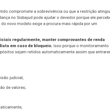
etido compromete a sobrevivência ou que a restrição atingi
udança no Sisbajud pode ajudar o devedor porque ele perceb
de do novo modelo exige a procura mais rápida por um
ciais regularmente, manter comprovantes de renda
diata em caso de bloqueio.
Isso porque o monitoramento
depósitos sejam retidos automaticamente assim que entrar
são judicial;
ção de valores;
maticamente;