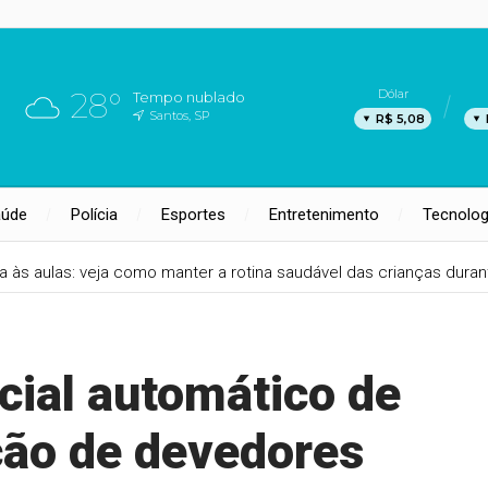
28°
Dólar
Tempo nublado
Santos, SP
R$ 5,08
aúde
Polícia
Esportes
Entretenimento
Tecnolog
ta às aulas: veja como manter a rotina saudável das crianças duran
cial automático de
ção de devedores