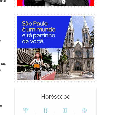
nto
o
enas
m
Horóscopo
a