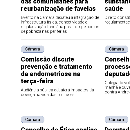
das comunidades para
substânc
reurbanização de favelas
saúde
Evento na Câmara debateu a integração de
Direito const
infraestrutura física, conectividade e
regulamentaçã
regularização fundiária para romper ciclos
de pobreza nas periferias
Câmara
Câmara
Comissão discute
Conselho
prevenção e tratamento
process
da endometriose na
deputado
terça-feira
Colegiado vot
manhã e ouv
Audiência pública debaterá impactos da
contra André 
doença na vida das mulheres
Câmara
Câmara
Conselho de Ética analisa
Deputad