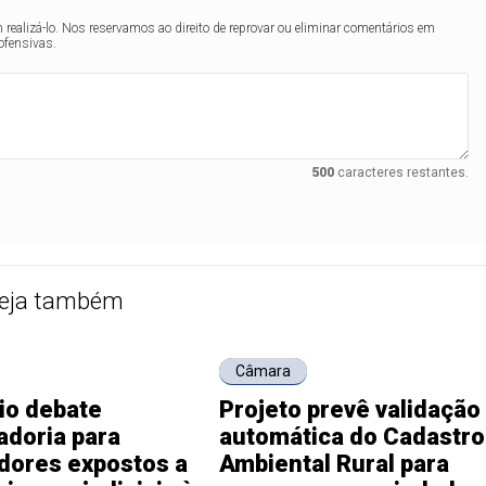
realizá-lo. Nos reservamos ao direito de reprovar ou eliminar comentários em
ofensivas.
500
caracteres restantes.
eja também
Câmara
io debate
Projeto prevê validação
adoria para
automática do Cadastro
dores expostos a
Ambiental Rural para