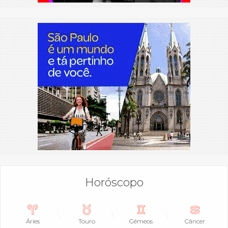
Horóscopo
Áries
Touro
Gêmeos
Câncer