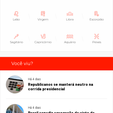
Leão
Virgem
Libra
Escorpião
Sagitário
Capricórnio
Aquário
Peixes
Você viu?
Há 4 dias
Republicanos se manterá neutro na
corrida presidencial
Há 4 dias