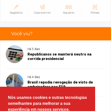
Sagitário
Capricórnio
Aquário
Peixes
Você viu?
Há 5 dias
Republicanos se manterá neutro na
corrida presidencial
Há 4 dias
Brasil repudia revogação de visto de
embaixadora nos EUA
Nós usamos cookies e outras tecnologias
semelhantes para melhorar a sua
Há 4 dias
experiência em nossos serviços,
PRD e Solidariedade decidem pela