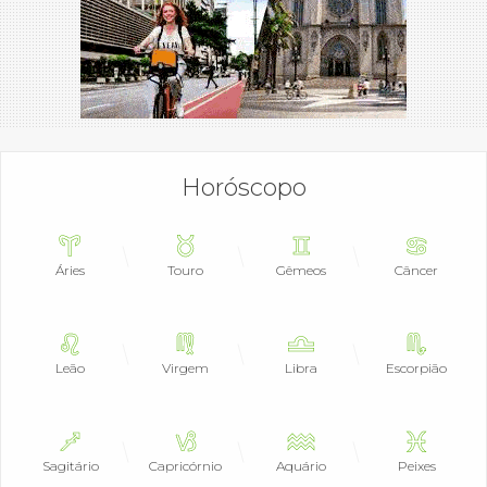
Horóscopo
Áries
Touro
Gêmeos
Câncer
Leão
Virgem
Libra
Escorpião
Sagitário
Capricórnio
Aquário
Peixes