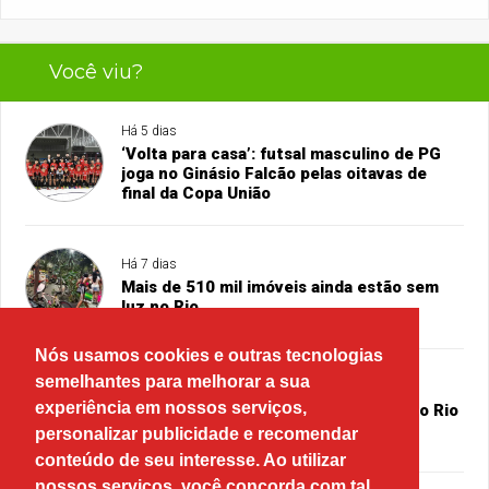
Você viu?
Há 5 dias
‘Volta para casa’: futsal masculino de PG
joga no Ginásio Falcão pelas oitavas de
final da Copa União
Há 7 dias
Mais de 510 mil imóveis ainda estão sem
luz no Rio
Nós usamos cookies e outras tecnologias
semelhantes para melhorar a sua
Há 7 dias
experiência em nossos serviços,
Antiga sede dos Correios no centro do Rio
vai a leilão nesta quinta
personalizar publicidade e recomendar
conteúdo de seu interesse. Ao utilizar
nossos serviços, você concorda com tal