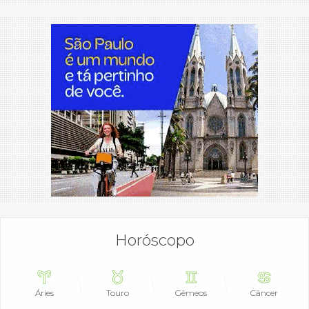
Horóscopo
Áries
Touro
Gêmeos
Câncer