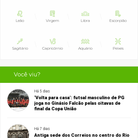
Leão
Virgem
Libra
Escorpião
Sagitário
Capricórnio
Aquário
Peixes
Você viu?
Há 5 dias
‘Volta para casa’: futsal masculino de PG
joga no Ginásio Falcão pelas oitavas de
final da Copa União
Há 7 dias
Antiga sede dos Correios no centro do Rio