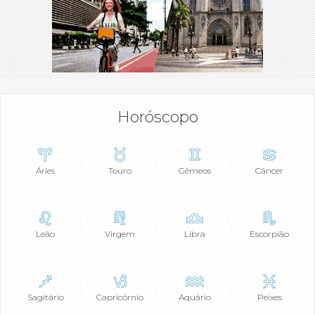
Horóscopo
Áries
Touro
Gêmeos
Câncer
Leão
Virgem
Libra
Escorpião
Sagitário
Capricórnio
Aquário
Peixes