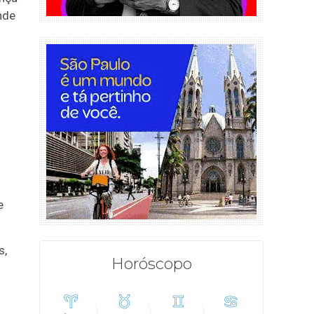
nde
e
s,
Horóscopo