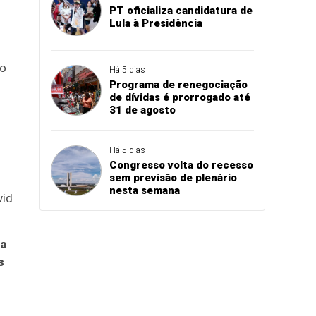
PT oficializa candidatura de
Lula à Presidência
do
Há 5 dias
Programa de renegociação
de dívidas é prorrogado até
31 de agosto
Há 5 dias
Congresso volta do recesso
sem previsão de plenário
nesta semana
vid
 a
s