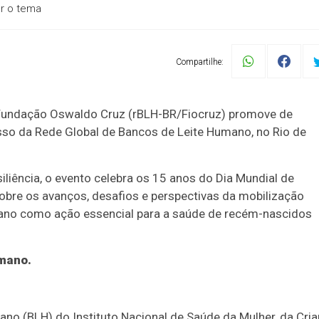
er o tema
Compartilhe:
 Fundação Oswaldo Cruz (rBLH-BR/Fiocruz) promove de
resso da Rede Global de Bancos de Leite Humano, no Rio de
ência, o evento celebra os 15 anos do Dia Mundial de
bre os avanços, desafios e perspectivas da mobilização
ano como ação essencial para a saúde de recém-nascidos
umano.
no (BLH) do Instituto Nacional de Saúde da Mulher, da Cri