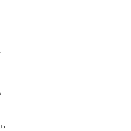
,
a
 da