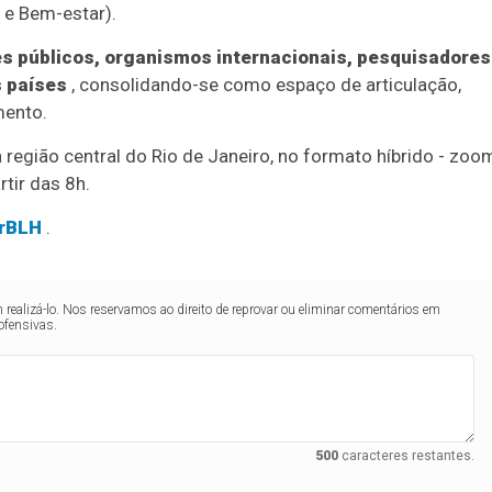
 e Bem-estar).
s públicos, organismos internacionais, pesquisadores
s países
, consolidando-se como espaço de articulação,
mento.
região central do Rio de Janeiro, no formato híbrido - zoo
tir das 8h.
 rBLH
.
realizá-lo. Nos reservamos ao direito de reprovar ou eliminar comentários em
ofensivas.
500
caracteres restantes.