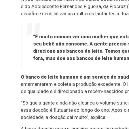
e do Adolescente Fernandes Figueira, da Fiocruz (I
desafio é sensibilizar as mulheres lactantes a doa
“É muito comum ver uma mulher que está 
seu bebê não consome. A gente precisa s
direcione aos bancos de leite. Temos qu
fora, mas doe aos bancos de leite human
O banco de leite humano é um serviço de saúd
amamentarem e coleta a produção excedente. O 
de qualidade e é direcionado a recém-nascidos p
“Só que a gente ainda não alcança o volume sufic
essa doação é flutuante ao longo do ano. Após o
sociedade, a doação cai muito”, explica.
A baixa doação ocorre, principalmente, no período