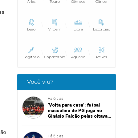
Áries
Touro
Gêmeos
Câncer
as
Leão
Virgem
Libra
Escorpião
Sagitário
Capricórnio
Aquário
Peixes
Você viu?
Há 6 dias
‘Volta para casa’: futsal
masculino de PG joga no
Ginásio Falcão pelas oitavas
de final da Copa União
não
Há 5 dias