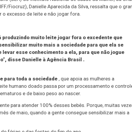
FF/Fiocruz), Danielle Aparecida da Silva, ressalta que o gra
r o excesso de leite e não jogar fora.
produzindo muito leite jogar fora o excedente que
ensibilizar muito mais a sociedade para que ela se
e levar esse conhecimento a ela, para que não jogue
o”, disse Danielle à
Agência Brasil
.
e para toda a sociedade
, que apoia as mulheres a
leite humano doado passa por um processamento e control
rematuros e de baixo peso ao nascer.
iente para atender 100% desses bebês. Porque, muitas veze
 mês de maio, quando a gente consegue sensibilizar mais a
 de férias e das festas de fim de ano.