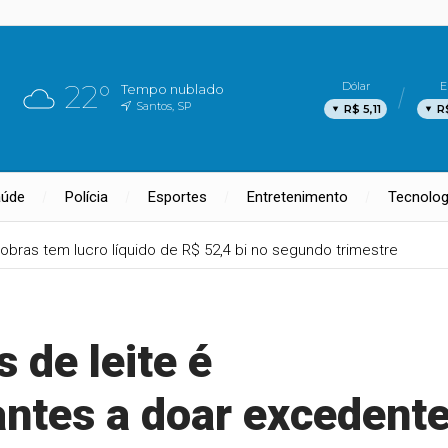
22°
Dólar
E
Tempo nublado
Santos, SP
R$ 5,11
R
aúde
Polícia
Esportes
Entretenimento
Tecnolog
obras tem lucro líquido de R$ 52,4 bi no segundo trimestre
 de leite é
antes a doar excedent