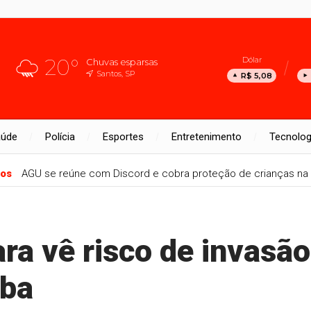
20°
Dólar
Chuvas esparsas
Santos, SP
R$ 5,08
aúde
Polícia
Esportes
Entretenimento
Tecnolog
nos
AGU se reúne com Discord e cobra proteção de crianças na 
ra vê risco de invasão
uba