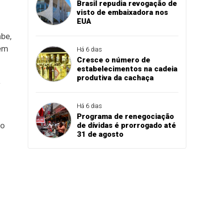
Brasil repudia revogação de
visto de embaixadora nos
EUA
be,
nem
Há 6 dias
Cresce o número de
estabelecimentos na cadeia
produtiva da cachaça
a
Há 6 dias
Programa de renegociação
 o
de dívidas é prorrogado até
31 de agosto