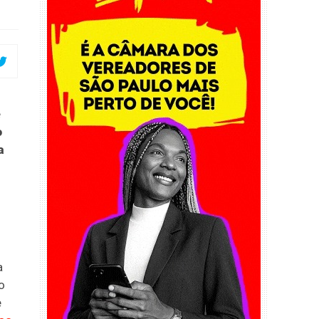
e
o
a
a
o
e