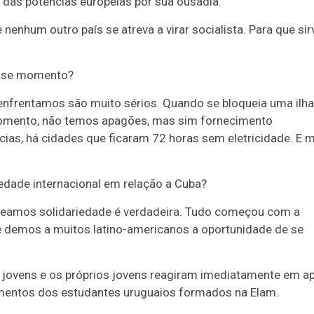
 das potências europeias por sua ousadia.
enhum outro país se atreva a virar socialista. Para que sir
esse momento?
frentamos são muito sérios. Quando se bloqueia uma ilha
 momento, não temos apagões, mas sim fornecimento
íncias, há cidades que ficaram 72 horas sem eletricidade. E 
edade internacional em relação a Cuba?
emeamos solidariedade é verdadeira. Tudo começou com a
e demos a muitos latino-americanos a oportunidade de se
es jovens e os próprios jovens reagiram imediatamente em a
mentos dos estudantes uruguaios formados na Elam.