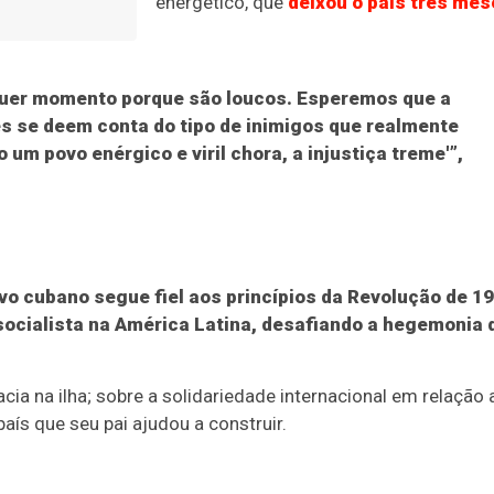
energético, que
deixou o país três mes
uer momento porque são loucos. Esperemos que a
s se deem conta do tipo de inimigos que realmente
um povo enérgico e viril chora, a injustiça treme'”,
ovo cubano segue fiel aos princípios da Revolução de 1
 socialista na América Latina, desafiando a hegemonia 
 na ilha; sobre a solidariedade internacional em relação 
aís que seu pai ajudou a construir.