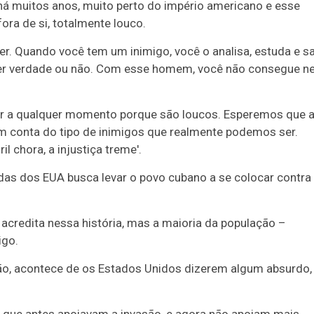
á muitos anos, muito perto do império americano e esse
a de si, totalmente louco.
. Quando você tem um inimigo, você o analisa, estuda e sa
ser verdade ou não. Com esse homem, você não consegue 
 a qualquer momento porque são loucos. Esperemos que 
m conta do tipo de inimigos que realmente podemos ser.
l chora, a injustiça treme'.
das dos EUA busca levar o povo cubano a se colocar contra
acredita nessa história, mas a maioria da população –
igo.
ão, acontece de os Estados Unidos dizerem algum absurdo,
, que antes apoiavam a invasão, e agora não apoiam mais