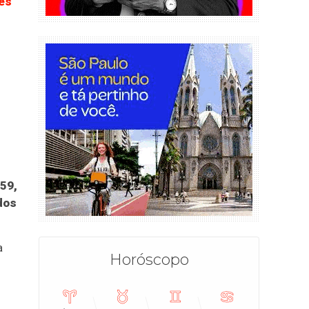
es
959,
dos
a
Horóscopo