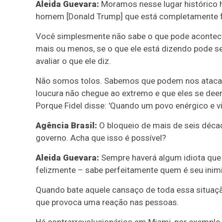
Aleida Guevara:
Moramos nesse lugar histórico h
homem [Donald Trump] que está completamente for
Você simplesmente não sabe o que pode acontecer
mais ou menos, se o que ele está dizendo pode 
avaliar o que ele diz.
Não somos tolos. Sabemos que podem nos atacar
loucura não chegue ao extremo e que eles se dee
Porque Fidel disse: 'Quando um povo enérgico e viri
Agência Brasil:
O bloqueio de mais de seis déca
governo. Acha que isso é possível?
Aleida Guevara:
Sempre haverá algum idiota que 
felizmente – sabe perfeitamente quem é seu inim
Quando bate aquele cansaço de toda essa situaç
que provoca uma reação nas pessoas.
Há contrarrevolucionários em Miami, por exemplo