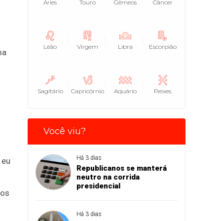
Áries
Touro
Gêmeos
Câncer
Leão
Virgem
Libra
Escorpião
ma
Sagitário
Capricórnio
Aquário
Peixes
Você viu?
Há 3 dias
 eu
Republicanos se manterá
neutro na corrida
presidencial
 os
Há 3 dias