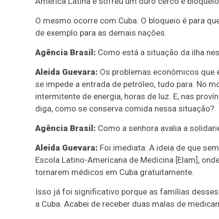
América Latina e sofreu um duro cerco e bloqueio
O mesmo ocorre com Cuba. O bloqueio é para que n
de exemplo para as demais nações.
Agência Brasil:
Como está a situação da ilha n
Aleida Guevara:
Os problemas econômicos que en
se impede a entrada de petróleo, tudo para. No
intermitente de energia, horas de luz. E, nas prov
diga, como se conserva comida nessa situação?
Agência Brasil:
Como a senhora avalia a solidari
Aleida Guevara:
Foi imediata. A ideia de que s
Escola Latino-Americana de Medicina [Elam], ond
tornarem médicos em Cuba gratuitamente.
Isso já foi significativo porque as famílias dess
a Cuba. Acabei de receber duas malas de medica