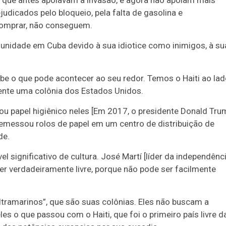
udicados pelo bloqueio, pela falta de gasolina e
comprar, não conseguem.
nidade em Cuba devido à sua idiotice como inimigos, à su
be o que pode acontecer ao seu redor. Temos o Haiti ao lad
ente uma colônia dos Estados Unidos.
ou papel higiênico neles [Em 2017, o presidente Donald Tru
rremessou rolos de papel em um centro de distribuição de
de.
 significativo de cultura. José Martí [líder da independênc
r verdadeiramente livre, porque não pode ser facilmente
ltramarinos”, que são suas colônias. Eles não buscam a
 o que passou com o Haiti, que foi o primeiro país livre d