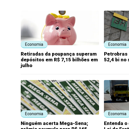
Economia
Economia
Retiradas da poupança superam
Petrobras 
depósitos em R$ 7,15 bilhões em
52,4 bi no
julho
Economia
Economia
Ninguém acerta Mega-Sena;
Entenda o
prêmio acumula para R$ 165
Lei do Fre