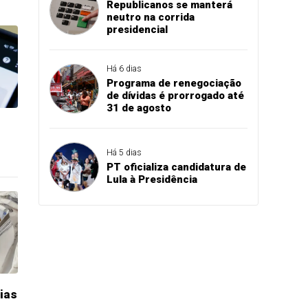
Republicanos se manterá
neutro na corrida
presidencial
Há 6 dias
Programa de renegociação
de dívidas é prorrogado até
31 de agosto
Há 5 dias
PT oficializa candidatura de
Lula à Presidência
ias