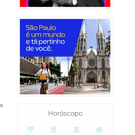
do
Horóscopo
o