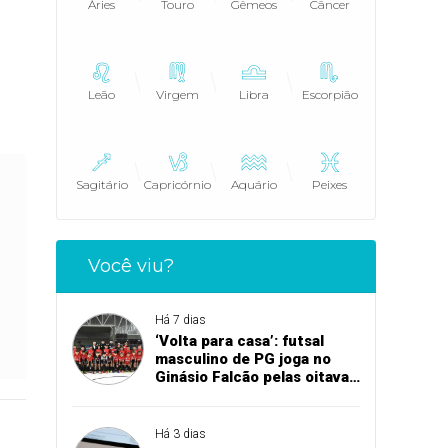
Áries
Touro
Gêmeos
Câncer
Leão
Virgem
Libra
Escorpião
Sagitário
Capricórnio
Aquário
Peixes
Você viu?
Há 7 dias
‘Volta para casa’: futsal
masculino de PG joga no
Ginásio Falcão pelas oitavas
de final da Copa União
Há 3 dias