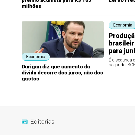
milhões
Economia
Produção
brasilei
para jun
Economia
É a segunda q
segundo IBG
Durigan diz que aumento da
dívida decorre dos juros, não dos
gastos
Editorias