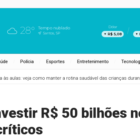
28°
Dólar
Tempo nublado
Santos, SP
R$ 5,08
aúde
Polícia
Esportes
Entretenimento
Tecnolog
ta às aulas: veja como manter a rotina saudável das crianças duran
vestir R$ 50 bilhões n
ríticos