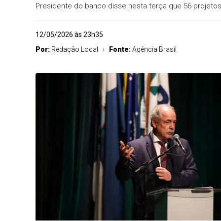
Presidente do banco disse nesta terça que 56 projeto
12/05/2026 às 23h35
Por:
Redaçâo Local
Fonte:
Agência Brasil