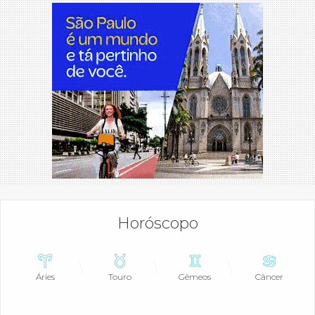
Horóscopo
Áries
Touro
Gêmeos
Câncer