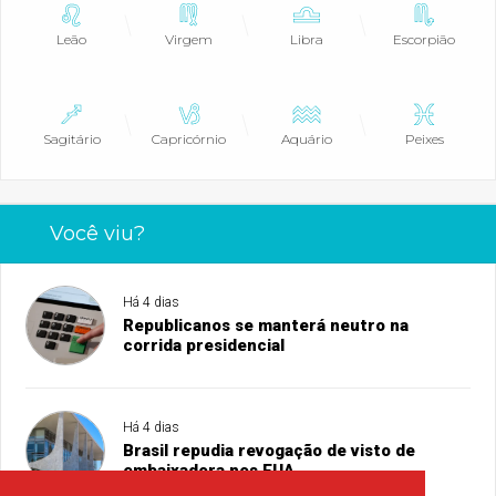
Leão
Virgem
Libra
Escorpião
Sagitário
Capricórnio
Aquário
Peixes
Você viu?
Há 4 dias
Republicanos se manterá neutro na
corrida presidencial
Há 4 dias
Brasil repudia revogação de visto de
embaixadora nos EUA