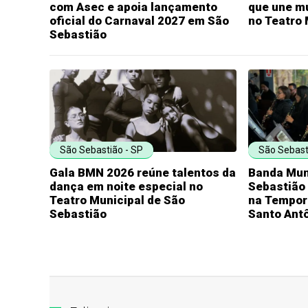
com Asec e apoia lançamento
que une mú
oficial do Carnaval 2027 em São
no Teatro 
Sebastião
São Sebastião - SP
São Sebast
Gala BMN 2026 reúne talentos da
Banda Mun
dança em noite especial no
Sebastião 
Teatro Municipal de São
na Tempor
Sebastião
Santo Antô