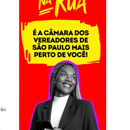
a
lão