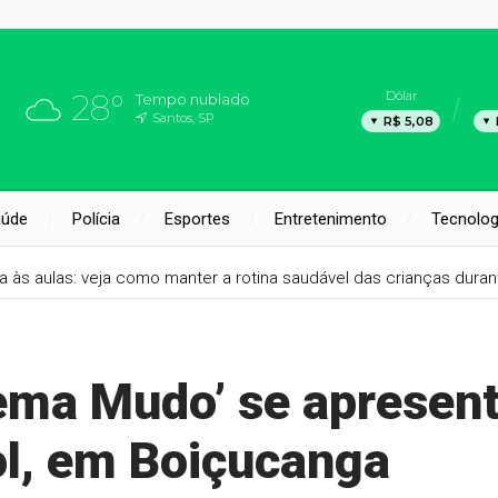
28°
Dólar
Tempo nublado
Santos, SP
R$ 5,08
aúde
Polícia
Esportes
Entretenimento
Tecnolog
ta às aulas: veja como manter a rotina saudável das crianças duran
ema Mudo’ se apresen
ol, em Boiçucanga