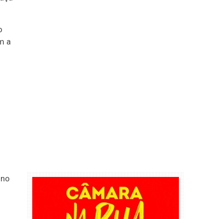
o
m a
 no