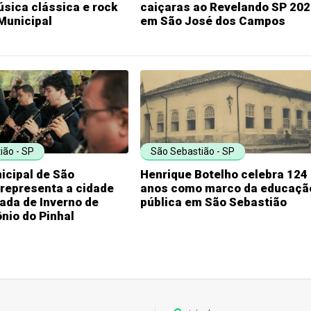
sica clássica e rock
caiçaras ao Revelando SP 20
Municipal
em São José dos Campos
ião - SP
São Sebastião - SP
icipal de São
Henrique Botelho celebra 124
representa a cidade
anos como marco da educaçã
ada de Inverno de
pública em São Sebastião
nio do Pinhal