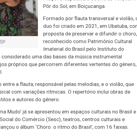
Pôr do Sol, em Boiçucanga.
Formado por flauta transversal e violão, 
duo foi criado em 2021, em Ubatuba, co
proposta de preservar e difundir o choro,
reconhecido como Patrimônio Cultural
 SP
Imaterial do Brasil pelo Instituto do
) e considerado uma das bases da música instrumental
njos próprios que percorrem diferentes vertentes do gênero,
l.
entre a flauta, responsável pelas melodias, e o violão, que
al com variações rítmicas. O repertório inclui obras de
tilos e autores do gênero.
ma Mudo’ já se apresentou em espaços culturais no Brasil e
ocial do Comércio (Sesc), teatros, centros culturais e
lançou o álbum ‘Choro: o ritmo do Brasil’, com 16 faixas.