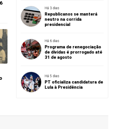
26
Há 3 dias
Republicanos se manterá
neutro na corrida
presidencial
Há 6 dias
Programa de renegociação
de dívidas é prorrogado até
31 de agosto
Há 5 dias
o
PT oficializa candidatura de
Lula à Presidência