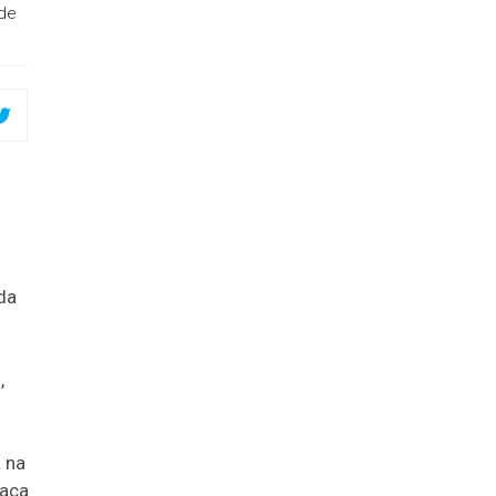
 de
da
,
 na
raça