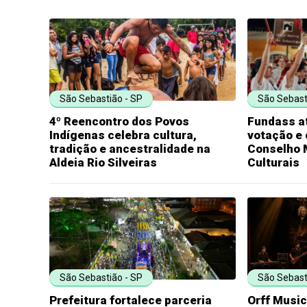
São Sebastião - SP
São Sebast
4º Reencontro dos Povos
Fundass at
Indígenas celebra cultura,
votação e 
tradição e ancestralidade na
Conselho M
Aldeia Rio Silveiras
Culturais
São Sebastião - SP
São Sebast
Prefeitura fortalece parceria
Orff Musi