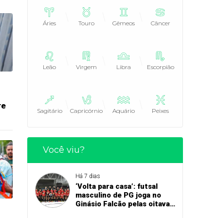
Áries
Touro
Gêmeos
Câncer
Leão
Virgem
Libra
Escorpião
re
Sagitário
Capricórnio
Aquário
Peixes
Você viu?
Há 7 dias
‘Volta para casa’: futsal
masculino de PG joga no
Ginásio Falcão pelas oitavas
de final da Copa União