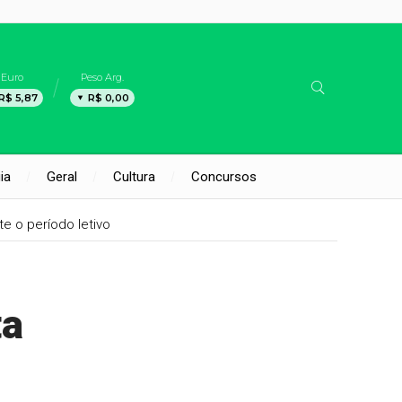
Euro
Peso Arg.
R$ 5,87
R$ 0,00
ia
Geral
Cultura
Concursos
te o período letivo
ta