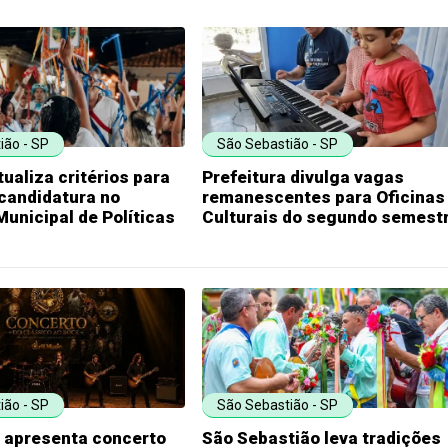
ião - SP
São Sebastião - SP
ualiza critérios para
Prefeitura divulga vagas
candidatura no
remanescentes para Oficinas
unicipal de Políticas
Culturais do segundo semest
ião - SP
São Sebastião - SP
c apresenta concerto
São Sebastião leva tradições